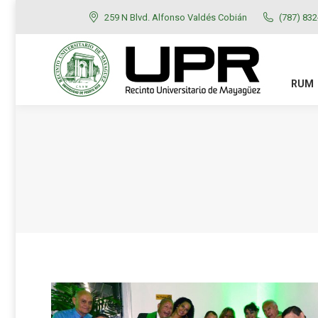
259 N Blvd. Alfonso Valdés Cobián
(787) 83
RUM
ADMISIONES
RUM