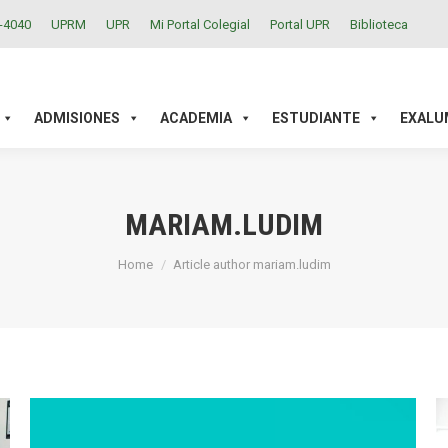
2-4040
UPRM
UPR
Mi Portal Colegial
Portal UPR
Biblioteca
ACADEMIA
ESTUDIANTE
EXALUMNOS
INVESTIGAC
ADMISIONES
ACADEMIA
ESTUDIANTE
EXALU
MARIAM.LUDIM
You are here:
Home
Article author mariam.ludim