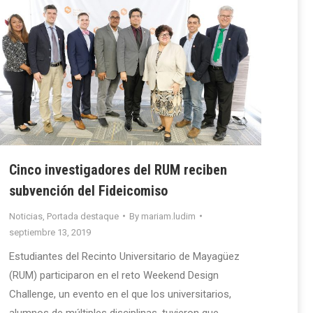
Cinco investigadores del RUM reciben
subvención del Fideicomiso
Noticias
,
Portada destaque
By
mariam.ludim
septiembre 13, 2019
Estudiantes del Recinto Universitario de Mayagüez
(RUM) participaron en el reto Weekend Design
Challenge, un evento en el que los universitarios,
alumnos de múltiples disciplinas, tuvieron que