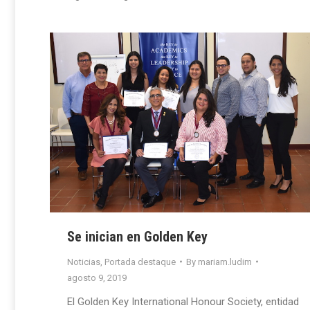
Se inician en Golden Key
Noticias
,
Portada destaque
By
mariam.ludim
agosto 9, 2019
El Golden Key International Honour Society, entidad