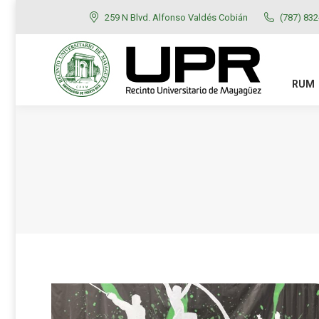
259 N Blvd. Alfonso Valdés Cobián
(787) 83
RUM
ADMISIONES
RUM