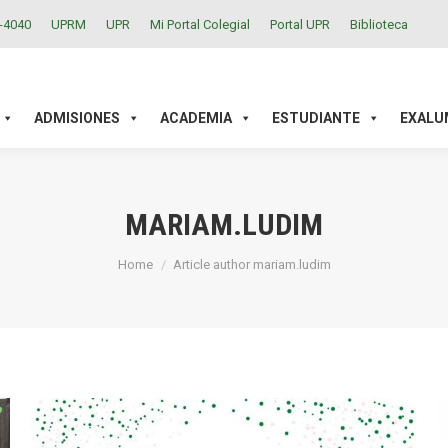
2-4040
UPRM
UPR
Mi Portal Colegial
Portal UPR
Biblioteca
ACADEMIA
ESTUDIANTE
EXALUMNOS
INVESTIGAC
ADMISIONES
ACADEMIA
ESTUDIANTE
EXALU
MARIAM.LUDIM
You are here:
Home
Article author mariam.ludim