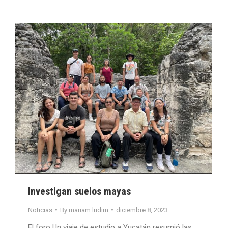
Investigan suelos mayas
Noticias
By
mariam.ludim
diciembre 8, 2023
El foro Un viaje de estudio a Yucatán resumió las