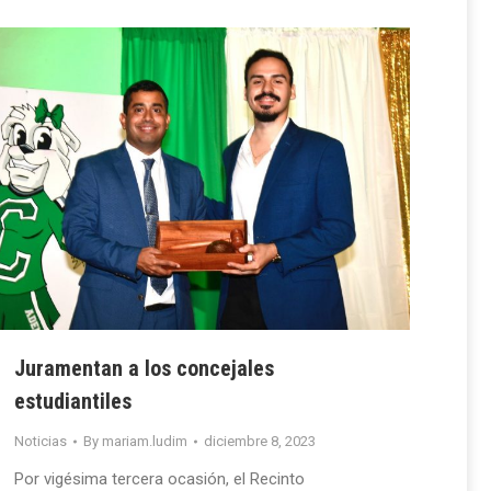
Juramentan a los concejales
estudiantiles
Noticias
By
mariam.ludim
diciembre 8, 2023
Por vigésima tercera ocasión, el Recinto