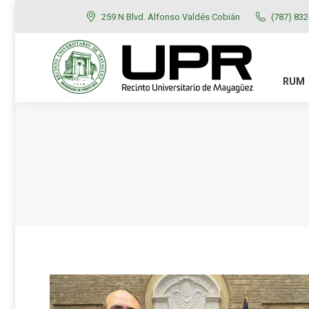
259 N Blvd. Alfonso Valdés Cobián
(787) 83
RUM
ADMISIONES
RUM