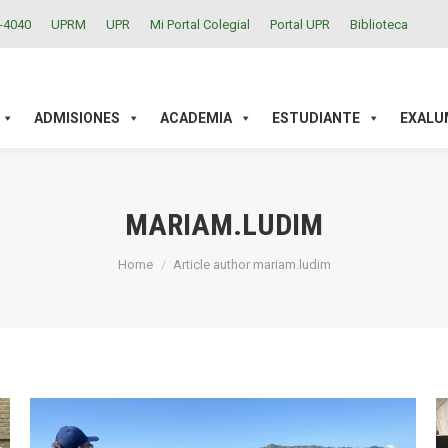
2-4040
UPRM
UPR
Mi Portal Colegial
Portal UPR
Biblioteca
ACADEMIA
ESTUDIANTE
EXALUMNOS
INVESTIGAC
ADMISIONES
ACADEMIA
ESTUDIANTE
EXALU
MARIAM.LUDIM
You are here:
Home
Article author mariam.ludim