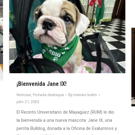
¡Bienvenida Jane IX!
Noticias
,
Portada destaque
By
mariam.ludim
julio 21, 2023
El Recinto Universitario de Mayagüez (RUM) le dio
la bienvenida a una nueva mascota: Jane IX, una
perrita Bulldog, donada a la Oficina de Exalumnos y