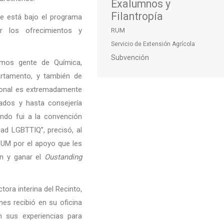
Exalumnos y
Filantropía
e está bajo el programa
or los ofrecimientos y
RUM
Servicio de Extensión Agrícola
Subvención
emos gente de Química,
partamento, y también de
cional es extremadamente
nados y hasta consejería
ando fui a la convención
ad LGBTTIQ”, precisó, al
RUM por el apoyo que les
on y ganar el
Oustanding
ctora interina del Recinto,
nes recibió en su oficina
an sus experiencias para