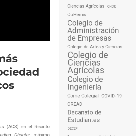
Ciencias Agrícolas
CNDE
CoHemis
Colegio de
Administración
de Empresas
Colegio de Artes y Ciencias
Colegio de
 más
Ciencias
Agrícolas
Sociedad
Colegio de
cos
Ingeniería
Come Colegial
COVID-19
CREAD
Decanato de
Estudiantes
os (ACS) en el Recinto
DECEP
anding Chapter
, máximo