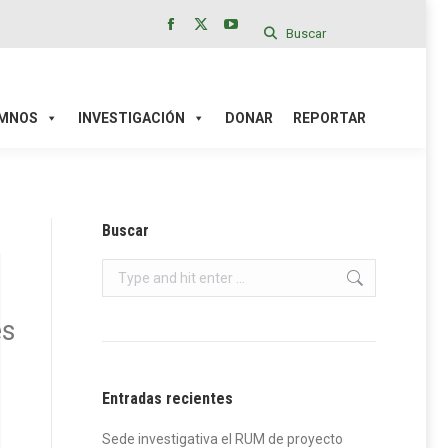
Buscar
Facebook
X
YouTube
page
page
page
IÓN
DONAR
REPORTAR
opens
opens
opens
in
in
in
MNOS
INVESTIGACIÓN
DONAR
REPORTAR
new
new
new
window
window
window
Buscar
Search:
es
Entradas recientes
Sede investigativa el RUM de proyecto