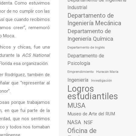
sidenta. Como estuvimos
Industrial
mor de no cumplir con las
Departamento de
 Así que cuando recibimos
Ingeniería Mecánica
íamos creer”, rememoró
Departamento de
lo Moca.
Ingeniería Química
hicos y chicas, fue una
Departamento de Inglés
 durante la
ACS National
Departamento de
Psicología
Florida esa organización.
Emprendimiento
Huracán María
er Rodríguez, también de
Ingeniería
Investigación
eñalar que “representar al
Logros
onor”.
estudiantiles
losas porque trabajamos
MUSA
, en que fui parte de la
Museo de Arte del RUM
 verdad, que nos sentimos
NASA
NSF
 Rico y todos nos tomaban
Oficina de
arolinense.