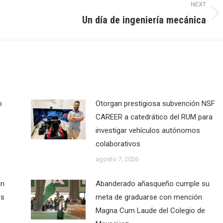
NEXT
Un día de ingeniería mecánica
Next
post:
o
Otorgan prestigiosa subvención NSF
CAREER a catedrático del RUM para
investigar vehículos autónomos
colaborativos
agosto 7, 2026
an
Abanderado añasqueño cumple su
os
meta de graduarse con mención
Magna Cum Laude del Colegio de