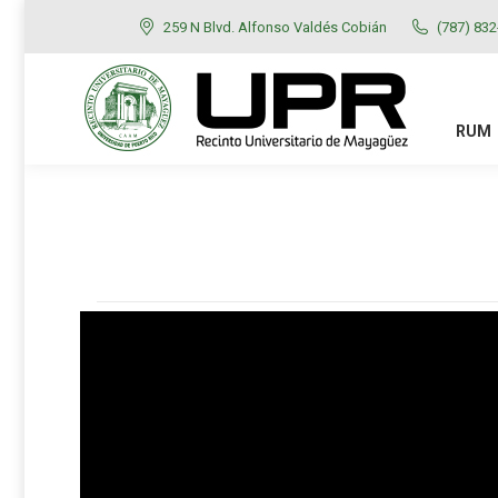
259 N Blvd. Alfonso Valdés Cobián
(787) 83
RUM
ADMISIONES
RUM