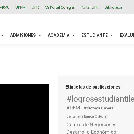
2-4040
UPRM
UPR
Mi Portal Colegial
Portal UPR
Biblioteca
ACADEMIA
ESTUDIANTE
EXALUMNOS
INVESTIGAC
ADMISIONES
ACADEMIA
ESTUDIANTE
EXALU
Etiquetas de publicaciones
#logrosestudiantil
ADEM
Biblioteca General
Centenaria Banda Colegial
Centro de Negocios y
Desarrollo Económico