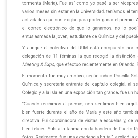
tormenta (María). Fue así como yo pasé a ser vicepre
varios meses sin estar en la Universidad, teníamos el te
actividades que nos exigían para poder ganar el premio.
el correo electrónico de que lo ganamos, no lo pod
entusiasmada la joven, estudiante de Química y del pueb
Y aunque el colectivo del RUM está compuesto por c
delegación de 11 féminas la que recogió la distinción
Meeting & Expo
, que efectuó recientemente en Orlando, 
El momento fue muy emotivo, según indicó Priscilla Sol
Química y secretaria entrante del capítulo colegial, al s
Colegio y a la isla en una exposición tan grande, fue un h
“Cuando recibimos el premio, nos sentimos bien orgul
bien fuerte durante el año de María y este año también
directiva. Fui coordinadora de visitas a escuelas y, de
bien felices. Subí a la tarima con la bandera de Puerto
fotos. Realmente, fue una experiencia brutal”, explicó la c