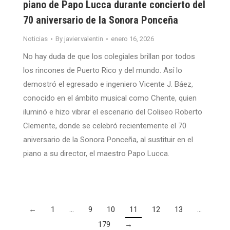
piano de Papo Lucca durante concierto del
70 aniversario de la Sonora Ponceña
Noticias
By
javier.valentin
enero 16, 2026
No hay duda de que los colegiales brillan por todos
los rincones de Puerto Rico y del mundo. Así lo
demostró el egresado e ingeniero Vicente J. Báez,
conocido en el ámbito musical como Chente, quien
iluminó e hizo vibrar el escenario del Coliseo Roberto
Clemente, donde se celebró recientemente el 70
aniversario de la Sonora Ponceña, al sustituir en el
piano a su director, el maestro Papo Lucca.
←
1
…
9
10
11
12
13
…
179
→