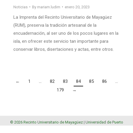
Noticias
By
mariam.ludim
enero 20, 2023
La Imprenta del Recinto Universitario de Mayagüez
(RUM), preserva la tradición artesanal de la
encuadernación, al ser uno de los pocos lugares en la
isla, en ofrecer este servicio tan importante para
conservar libros, disertaciones y actas, entre otros.
←
1
…
82
83
84
85
86
…
179
→
© 2026 Recinto Universitario de Mayagüez |
Universidad de Puerto
Rico
.