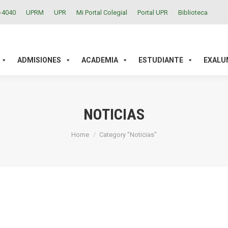
2-4040
UPRM
UPR
Mi Portal Colegial
Portal UPR
Biblioteca
ACADEMIA
ESTUDIANTE
EXALUMNOS
INVESTIGAC
ADMISIONES
ACADEMIA
ESTUDIANTE
EXALU
NOTICIAS
You are here:
Home
Category "Noticias"