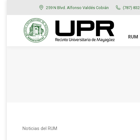
259 N Blvd. Alfonso Valdés Cobián
(787) 83
RUM
ADMISIONES
RUM
Noticias del RUM