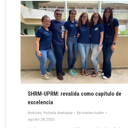
SHRM-UPRM: revalida como capítulo de
excelencia
Noticias
,
Portada destaque
By
mariam.ludim
agosto 28, 2020