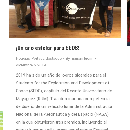
¡Un año estelar para SEDS!
Noticias
,
Portada destaque
By
mariam.ludim
diciembre 6, 2019
2019 ha sido un año de logros siderales para el
Students for the Exploration and Development of
Space (SEDS), capítulo del Recinto Universitario de
Mayagüez (RUM). Tras dominar una competencia
de diseño de un vehículo lunar de la Administración
Nacional de la Aeronáutica y del Espacio (NASA),
en la que obtuvieron tres premios, incluyendo el
primer lugar overall y organizar el primer Festival