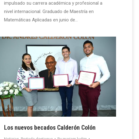
impulsado su carrera académica y profesional a
nivel internacional. Graduado de Maestría en
Matemáticas Aplicadas en junio de…
Los nuevos becados Calderón Colón
Noticias
,
Portada destaque
By
mariam.ludim