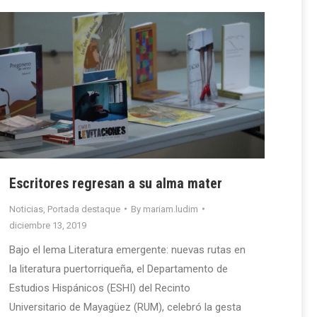
Escritores regresan a su alma mater
Noticias
,
Portada destaque
By
mariam.ludim
diciembre 13, 2019
Bajo el lema Literatura emergente: nuevas rutas en
la literatura puertorriqueña, el Departamento de
Estudios Hispánicos (ESHI) del Recinto
Universitario de Mayagüez (RUM), celebró la gesta