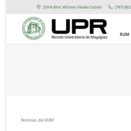
259 N Blvd. Alfonso Valdés Cobián
(787) 83
RUM
ADMISIONES
RUM
Noticias del RUM