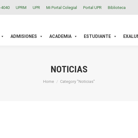
2-4040
UPRM
UPR
Mi Portal Colegial
Portal UPR
Biblioteca
ACADEMIA
ESTUDIANTE
EXALUMNOS
INVESTIGAC
ADMISIONES
ACADEMIA
ESTUDIANTE
EXALU
NOTICIAS
You are here:
Home
Category "Noticias"