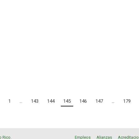
1
…
143
144
145
146
147
…
179
o Rico
.
Empleos
Alianzas
Acreditaci