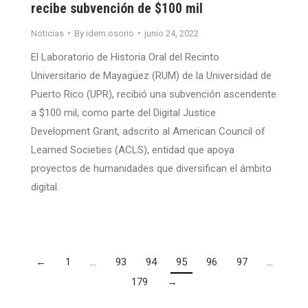
recibe subvención de $100 mil
Noticias
By
idem.osorio
junio 24, 2022
El Laboratorio de Historia Oral del Recinto
Universitario de Mayagüez (RUM) de la Universidad de
Puerto Rico (UPR), recibió una subvención ascendente
a $100 mil, como parte del Digital Justice
Development Grant, adscrito al American Council of
Learned Societies (ACLS), entidad que apoya
proyectos de humanidades que diversifican el ámbito
digital.
←
1
…
93
94
95
96
97
…
179
→