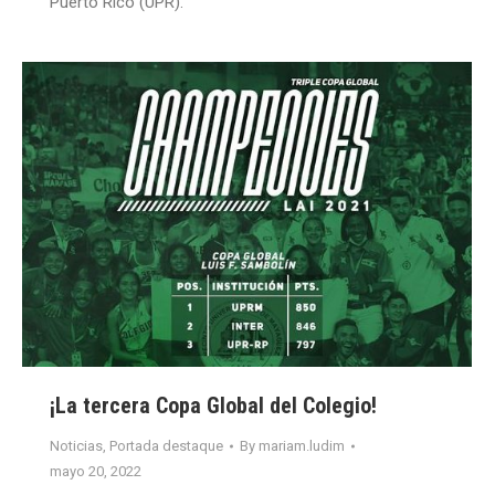
Puerto Rico (UPR).
¡La tercera Copa Global del Colegio!
Noticias
,
Portada destaque
By
mariam.ludim
mayo 20, 2022