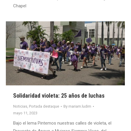
Chapel
Solidaridad violeta: 25 años de luchas
Noticias
,
Portada destaque
By
mariam.ludim
mayo 11, 2023
Bajo el lema Pintemos nuestras calles de violeta, el