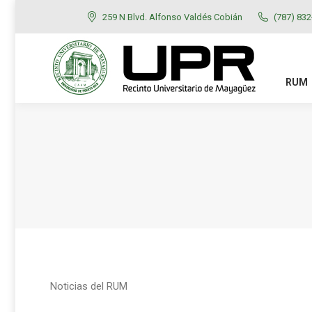
259 N Blvd. Alfonso Valdés Cobián
(787) 83
RUM
ADMISIONES
RUM
Noticias del RUM