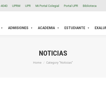
2-4040
UPRM
UPR
Mi Portal Colegial
Portal UPR
Biblioteca
ACADEMIA
ESTUDIANTE
EXALUMNOS
INVESTIGAC
ADMISIONES
ACADEMIA
ESTUDIANTE
EXALU
NOTICIAS
You are here:
Home
Category "Noticias"