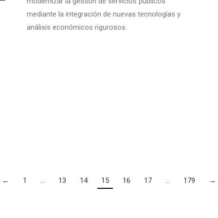
modernizar la gestión de servicios públicos
mediante la integración de nuevas tecnologías y
análisis económicos rigurosos.
←
1
…
13
14
15
16
17
…
179
→