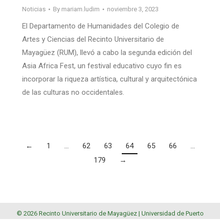
Noticias
By
mariam.ludim
noviembre 3, 2023
El Departamento de Humanidades del Colegio de
Artes y Ciencias del Recinto Universitario de
Mayagüez (RUM), llevó a cabo la segunda edición del
Asia Africa Fest, un festival educativo cuyo fin es
incorporar la riqueza artística, cultural y arquitectónica
de las culturas no occidentales.
←
1
…
62
63
64
65
66
…
179
→
© 2026 Recinto Universitario de Mayagüez |
Universidad de Puerto