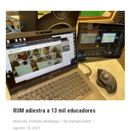
RUM adiestra a 13 mil educadores
Noticias
,
Portada destaque
By
mariam.ludim
agosto 13, 2021