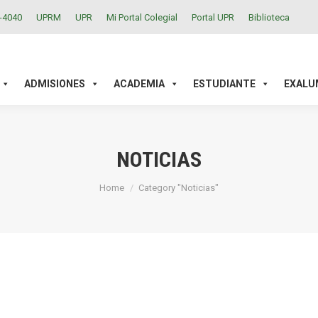
2-4040
UPRM
UPR
Mi Portal Colegial
Portal UPR
Biblioteca
ACADEMIA
ESTUDIANTE
EXALUMNOS
INVESTIGAC
ADMISIONES
ACADEMIA
ESTUDIANTE
EXALU
NOTICIAS
You are here:
Home
Category "Noticias"