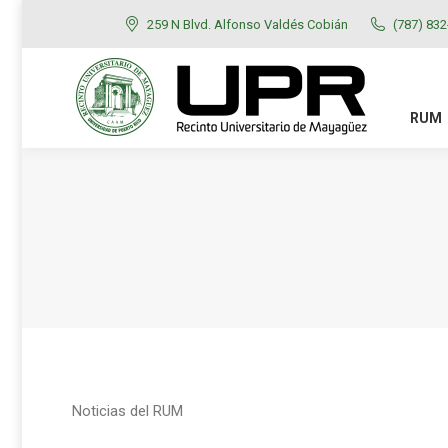
259 N Blvd. Alfonso Valdés Cobián
(787) 83
RUM
ADMISIONES
RUM
Noticias del RUM