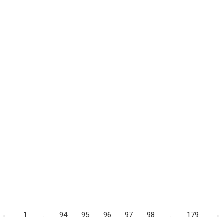
←
1
…
94
95
96
97
98
…
179
→