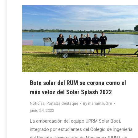
Bote solar del RUM se corona como el
más veloz del Solar Splash 2022
Noticias
,
Portada destaque
By
mariam.ludim
junio 24, 2022
La embarcación del equipo UPRM Solar Boat,
integrado por estudiantes del Colegio de Ingeniería
del Recinto Universitario de Mayagüez (RUM), se