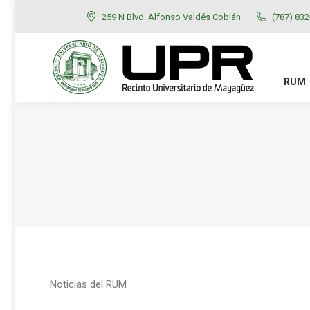
259 N Blvd. Alfonso Valdés Cobián
(787) 83
RUM
ADMISIONES
RUM
Noticias del RUM