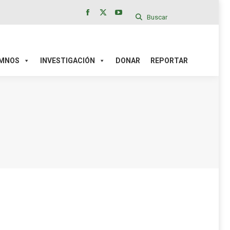
Buscar
Facebook
X
YouTube
page
page
page
IÓN
DONAR
REPORTAR
opens
opens
opens
in
in
in
MNOS
INVESTIGACIÓN
DONAR
REPORTAR
new
new
new
window
window
window