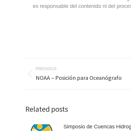
es responsable del contenido ni del proce
Post
PREVIOUS
navigation
NOAA – Posición para Oceanógrafo
Previous
post:
Related posts
Simposio de Cuencas Hidrog