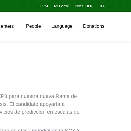
UPRM
Mi Portal
Portal UPR
UPR
enters
People
Language
Donations
enters
People
Language
Donations
 ZP3 para nuestra nueva Rama de
sis. El candidato apoyaría a
rvicios de predicción en escalas de
stera de clase mundial en la NOAA,