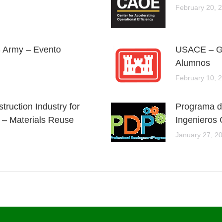
February 20, 
S Army – Evento
USACE – GS
Alumnos
February 10, 
truction Industry for
Programa de
e – Materials Reuse
Ingenieros 
January 27, 2