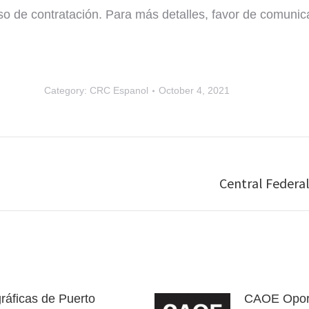
so de contratación. Para más detalles, favor de comunic
Category:
CRC Espanol
October 4, 2021
Central Federa
Next
post:
ráficas de Puerto
CAOE Oport