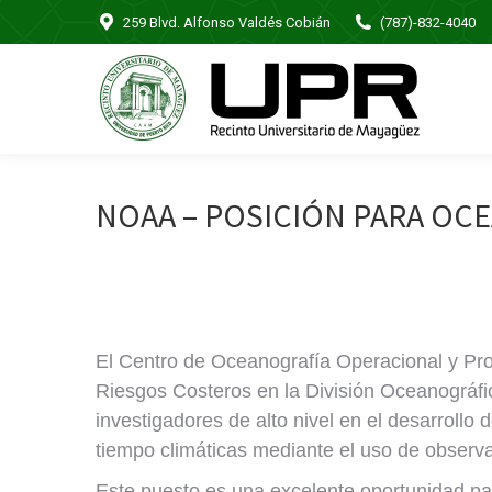
259 Blvd. Alfonso Valdés Cobián
(787)-832-4040
NOAA – POSICIÓN PARA O
El Centro de Oceanografía Operacional y Pr
Riesgos Costeros en la División Oceanográfic
investigadores de alto nivel en el desarrollo
tiempo climáticas mediante el uso de observ
Este puesto es una excelente oportunidad pa