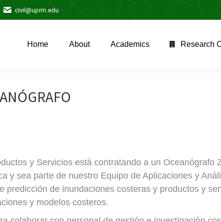
civil@uprm.edu
Home
About
Academics
Research C
Home
About
Academics
Research C
CEANÓGRAFO
oductos y Servicios está contratando a un Oceanógrafo
a y sea parte de nuestro Equipo de Aplicaciones y Análi
 de predicción de inundaciones costeras y productos y se
aciones y modelos costeros.
ra colaborar con personal de gestión e investigación co