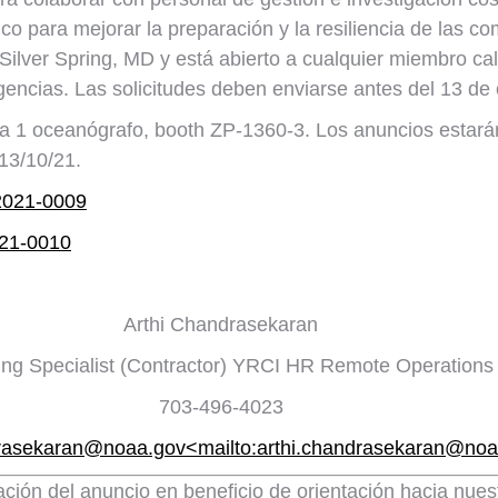
o para mejorar la preparación y la resiliencia de las c
ilver Spring, MD y está abierto a cualquier miembro calif
encias. Las solicitudes deben enviarse antes del 13 de 
 1 oceanógrafo, booth ZP-1360-3. Los anuncios estarán
 13/10/21.
2021-0009
21-0010
Arthi Chandrasekaran
fing Specialist (Contractor) YRCI HR Remote Operations
703-496-4023
drasekaran@noaa.gov<mailto:arthi.chandrasekaran@noa
ación del anuncio en beneficio de orientación hacia nue