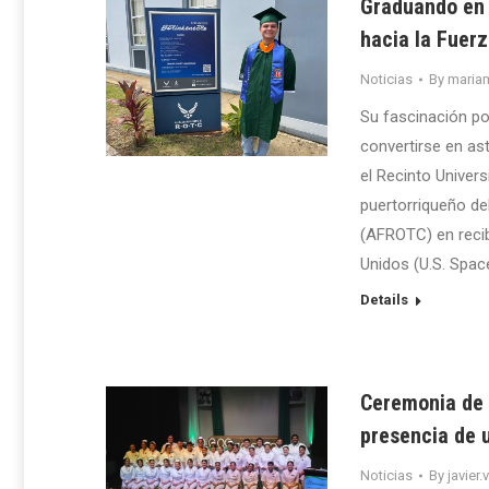
Graduando en 
hacia la Fuerz
Noticias
By
maria
Su fascinación po
convertirse en ast
el Recinto Univer
puertorriqueño de
(AFROTC) en recib
Unidos (U.S. Spac
Details
Ceremonia de I
presencia de 
Noticias
By
javier.