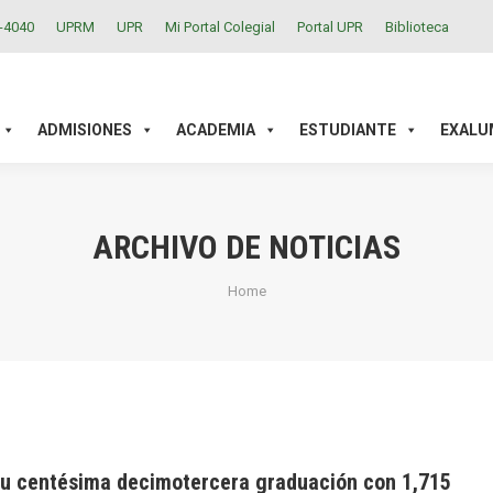
2-4040
UPRM
UPR
Mi Portal Colegial
Portal UPR
Biblioteca
ACADEMIA
ESTUDIANTE
EXALUMNOS
INVESTIGAC
ADMISIONES
ACADEMIA
ESTUDIANTE
EXALU
ARCHIVO DE NOTICIAS
You are here:
Home
u centésima decimotercera graduación con 1,715