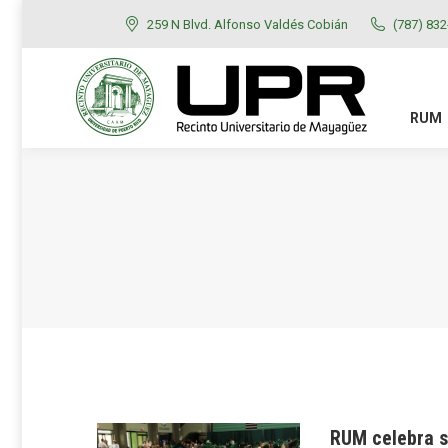
259 N Blvd. Alfonso Valdés Cobián
(787) 83
RUM
ADMISIONES
RUM
RUM celebra s