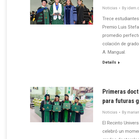
Noticias
By
idem.o
Trece estudiantes
Premio Luis Stefa
promedio perfecto
colación de grados
A. Mangual.
Details
Primeras doct
para futuras 
Noticias
By
maria
El Recinto Univer
celebró un moment