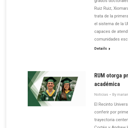
grados doctorales
Ruiz Ruiz, Xiomar
trata de la prime
el sistema de la U
capaces de atende
comunidades escol
Details
RUM otorga pr
académica
Noticias
By
maria
El Recinto Univer
conferir por prim
trayectoria cente
Cortés y Andrew 