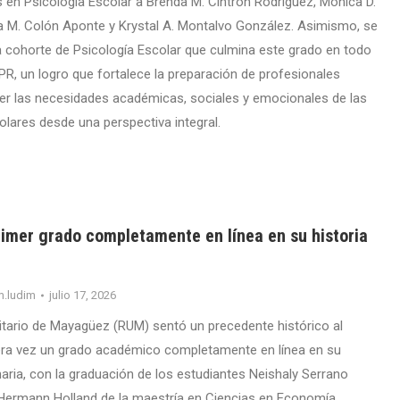
 en Psicología Escolar a Brenda M. Cintrón Rodríguez, Mónica D.
a M. Colón Aponte y Krystal A. Montalvo González. Asimismo, se
ra cohorte de Psicología Escolar que culmina este grado en todo
PR, un logro que fortalece la preparación de profesionales
r las necesidades académicas, sociales y emocionales de las
ares desde una perspectiva integral.
imer grado completamente en línea en su historia
m.ludim
julio 17, 2026
sitario de Mayagüez (RUM) sentó un precedente histórico al
era vez un grado académico completamente en línea en su
naria, con la graduación de los estudiantes Neishaly Serrano
Hermann Holland de la maestría en Ciencias en Economía