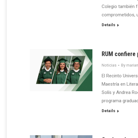
Colegio también f
comprometidos, u
Details
RUM confiere p
Noticias
By
maria
El Recinto Univer
Maestría en Liter
Solís y Andrea Ro
programa gradua
Details