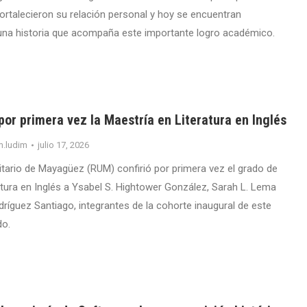
ortalecieron su relación personal y hoy se encuentran
na historia que acompaña este importante logro académico.
or primera vez la Maestría en Literatura en Inglés
m.ludim
julio 17, 2026
sitario de Mayagüez (RUM) confirió por primera vez el grado de
atura en Inglés a Ysabel S. Hightower González, Sarah L. Lema
dríguez Santiago, integrantes de la cohorte inaugural de este
do.