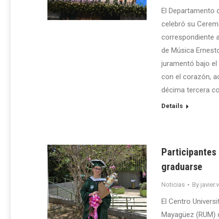
El Departamento d
celebró su Ceremo
correspondiente al
de Música Ernesto
juramentó bajo el
con el corazón, a
décima tercera co
Details
Participantes
graduarse
Noticias
By
javier.
El Centro Universi
Mayagüez (RUM) de