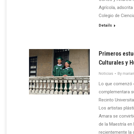
Agrícola, adscrit
Colegio de Cienci
Details
Primeros estud
Culturales y 
Noticias
By
maria
Lo que comenzó c
complementara su 
Recinto Universit
Los artistas plás
Amara se convirti
de la Maestría en
recientemente la 