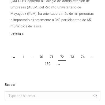
(CRECEN), adscrito al Colegio de Administración de
Empresas (ADEM) del Recinto Universitario de
Mayagüez (RUM), ha orientado a más de mil personas
e impactado directamente a 340 participantes de 65
municipios de la isla.
Details
←
1
…
70
71
72
73
74
…
180
→
Buscar
Search: