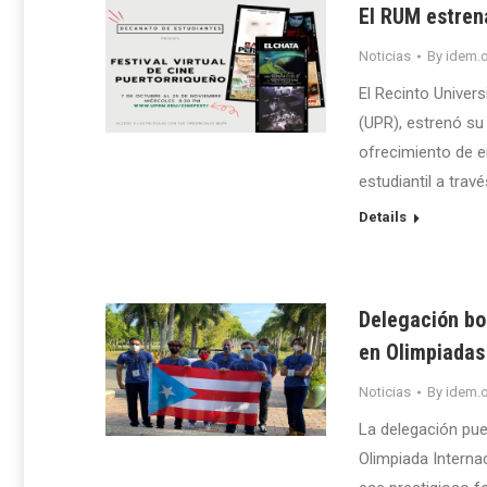
El RUM estrena
Noticias
By
idem.o
El Recinto Univer
(UPR), estrenó su 
ofrecimiento de en
estudiantil a travé
Details
Delegación bo
en Olimpiadas
Noticias
By
idem.o
La delegación pue
Olimpiada Interna