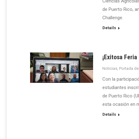
Ciencias Agrícola
de Puerto Rico, a
Challenge.
Details
¡Exitosa Feria
Noticias
,
Portada de
Con la participac
estudiantes inscr
de Puerto Rico (U
esta ocasión en m
Details