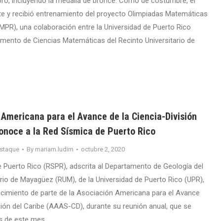
oro, incluyendo la medalla de bronce. Como de costumbre, el
e y recibió entrenamiento del proyecto Olimpiadas Matemáticas
MPR), una colaboración entre la Universidad de Puerto Rico
amento de Ciencias Matemáticas del Recinto Universitario de
 Americana para el Avance de la Ciencia-División
conoce a la Red Sísmica de Puerto Rico
staque
By
mariam.ludim
octubre 2, 2020
 Puerto Rico (RSPR), adscrita al Departamento de Geología del
ario de Mayagüez (RUM), de la Universidad de Puerto Rico (UPR),
ocimiento de parte de la Asociación Americana para el Avance
sión del Caribe (AAAS-CD), durante su reunión anual, que se
es de este mes.