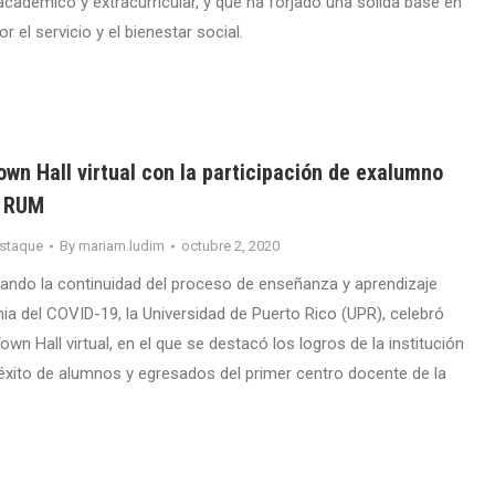
académico y extracurricular, y que ha forjado una sólida base en
el servicio y el bienestar social.
wn Hall virtual con la participación de exalumno
l RUM
staque
By
mariam.ludim
octubre 2, 2020
ando la continuidad del proceso de enseñanza y aprendizaje
ia del COVID-19, la Universidad de Puerto Rico (UPR), celebró
n Hall virtual, en el que se destacó los logros de la institución
e éxito de alumnos y egresados del primer centro docente de la