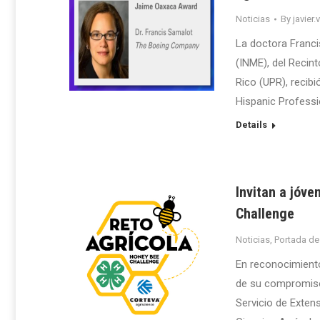
Noticias
By
javier.
La doctora Franci
(INME), del Recin
Rico (UPR), recib
Hispanic Professi
Details
Invitan a jóve
Challenge
Noticias
,
Portada de
En reconocimiento
de su compromiso 
Servicio de Extens