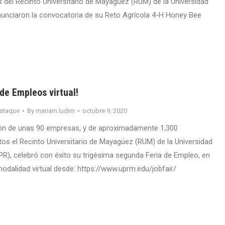
s del Recinto Universitario de Mayagüez (RUM) de la Universidad
nunciaron la convocatoria de su Reto Agrícola 4-H Honey Bee
 de Empleos virtual!
staque
By
mariam.ludim
octubre 9, 2020
ión de unas 90 empresas, y de aproximadamente 1,300
itos el Recinto Universitario de Mayagüez (RUM) de la Universidad
PR), celebró con éxito su trigésima segunda Feria de Empleo, en
odalidad virtual desde: https://www.uprm.edu/jobfair/