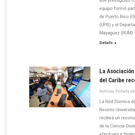
ese prestigioso f
equipo formó part
de Puerto Rico (O
(UPR) y el Depart
Mayagüez (RUM).
Details
La Asociación
del Caribe re
Noticias
,
Portada de
La Red Sísmica de
Recinto Universit
recibirá un recon
de la Ciencia-Divi
efectuará a final