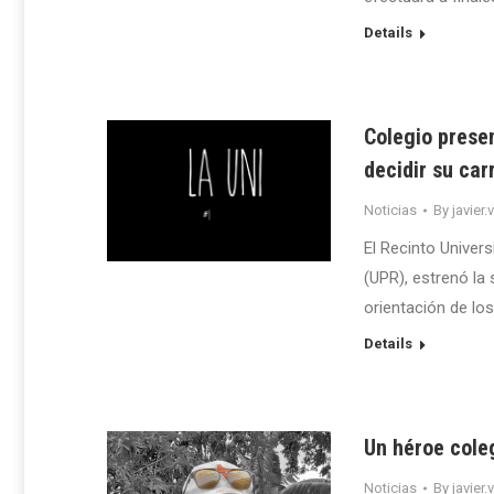
Details
Colegio presen
decidir su car
Noticias
By
javier.
El Recinto Univer
(UPR), estrenó la 
orientación de lo
Details
Un héroe cole
Noticias
By
javier.