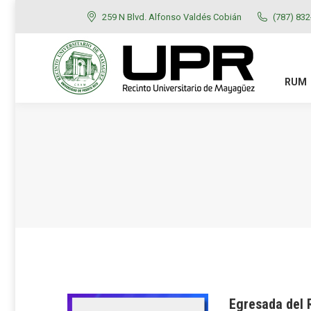
259 N Blvd. Alfonso Valdés Cobián
(787) 83
RUM
ADMISIONES
RUM
Egresada del 