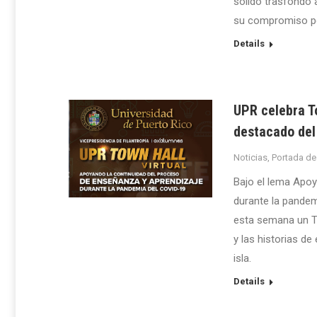
sólido trasfondo 
su compromiso por 
Details
UPR celebra To
destacado de
Noticias
,
Portada de
Bajo el lema Apoy
durante la pandem
esta semana un Tow
y las historias d
isla.
Details