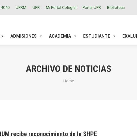
2-4040
UPRM
UPR
Mi Portal Colegial
Portal UPR
Biblioteca
ACADEMIA
ESTUDIANTE
EXALUMNOS
INVESTIGAC
ADMISIONES
ACADEMIA
ESTUDIANTE
EXALU
ARCHIVO DE NOTICIAS
You are here:
Home
RUM recibe reconocimiento de la SHPE