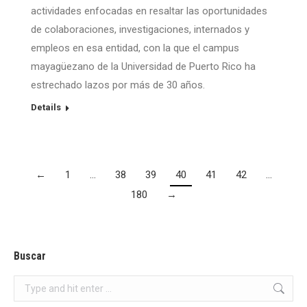
actividades enfocadas en resaltar las oportunidades
de colaboraciones, investigaciones, internados y
empleos en esa entidad, con la que el campus
mayagüezano de la Universidad de Puerto Rico ha
estrechado lazos por más de 30 años.
Details
←
1
…
38
39
40
41
42
…
180
→
Buscar
Search: