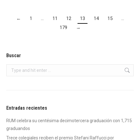
←
1
…
11
12
13
14
15
…
179
→
Buscar
Search:
Entradas recientes
RUM celebra su centésima decimotercera graduación con 1,715
graduandos
Trece colegiales reciben el premio Stefani Raffucci por