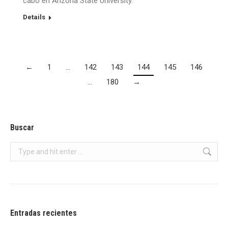
cabo en Arizona State University.
Details
←
1
…
142
143
144
145
146
…
180
→
Buscar
Search:
Entradas recientes