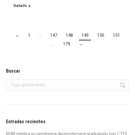
Details
←
1
…
147
148
149
150
151
…
179
→
Buscar
Search:
Entradas recientes
RUM celebra su centésima decimotercera graduación con 1,715