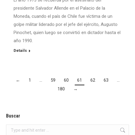
El año 1973 se recuerda por el asesinato del
presidente Salvador Allende en el Palacio de la
Moneda, cuando el país de Chile fue víctima de un
golpe militar liderado por el jefe del ejército, Augusto
Pinochet, quien luego se convirtió en dictador hasta el
año 1990.
Details
←
1
…
59
60
61
62
63
…
180
→
Buscar
Search: