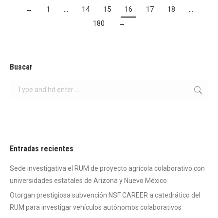
←
1
…
14
15
16
17
18
…
180
→
Buscar
Search:
Entradas recientes
Sede investigativa el RUM de proyecto agrícola colaborativo con
universidades estatales de Arizona y Nuevo México
Otorgan prestigiosa subvención NSF CAREER a catedrático del
RUM para investigar vehículos autónomos colaborativos