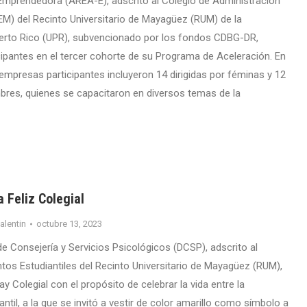
Emprendedora (ÁREA-E), adscrito al Colegio de Administración
) del Recinto Universitario de Mayagüez (RUM) de la
uerto Rico (UPR), subvencionado por los fondos CDBG-DR,
cipantes en el tercer cohorte de su Programa de Aceleración. En
 empresas participantes incluyeron 14 dirigidas por féminas y 12
bres, quienes se capacitaron en diversos temas de la
a Feliz Colegial
valentin
octubre 13, 2023
e Consejería y Servicios Psicológicos (DCSP), adscrito al
os Estudiantiles del Recinto Universitario de Mayagüez (RUM),
ay Colegial con el propósito de celebrar la vida entre la
til, a la que se invitó a vestir de color amarillo como símbolo a