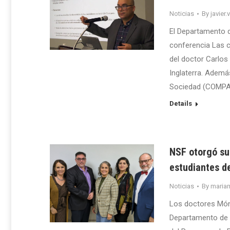
Noticias
By
javier.
El Departamento d
conferencia Las c
del doctor Carlos 
Inglaterra. Además
Sociedad (COMPA
Details
NSF otorgó su
estudiantes de
Noticias
By
maria
Los doctores Móni
Departamento de B