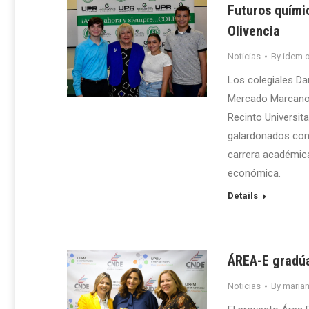
Futuros quími
Olivencia
Noticias
By
idem.o
Los colegiales Da
Mercado Marcano,
Recinto Universit
galardonados con 
carrera académica
económica.
Details
ÁREA-E gradúa
Noticias
By
maria