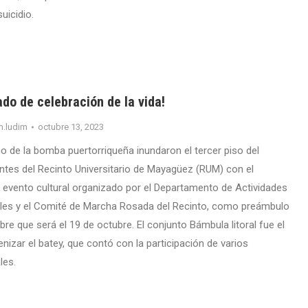
uicidio.
do de celebración de la vida!
m.ludim
octubre 13, 2023
tmo de la bomba puertorriqueña inundaron el tercer piso del
ntes del Recinto Universitario de Mayagüez (RUM) con el
vento cultural organizado por el Departamento de Actividades
ales y el Comité de Marcha Rosada del Recinto, como preámbulo
bre que será el 19 de octubre. El conjunto Bámbula litoral fue el
izar el batey, que contó con la participación de varios
les.