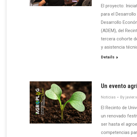
El proyecto: Inici
para el Desarroll
Desarrollo Econó
(ADEM), del Recin
tercera cohorte d
y asistencia técn
Details
Un evento agrí
Noticias
By
javier.
El Recinto de Uni
un renovado festi
ser hasta el agro
competencias para