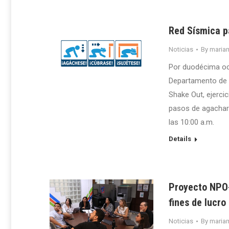
Red Sísmica p
Noticias
By
maria
Por duodécima oca
Departamento de G
Shake Out, ejercic
pasos de agacharse
las 10:00 a.m.
Details
Proyecto NPO-
fines de lucro
Noticias
By
maria