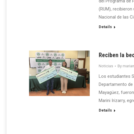
del Programa de P
(RUM), recibieron
Nacional de las Ci
Details
Reciben la bec
Noticias
By
maria
Los estudiantes S
Departamento de In
Mayagüez, fueron 
Marini Irizarry, 
Details