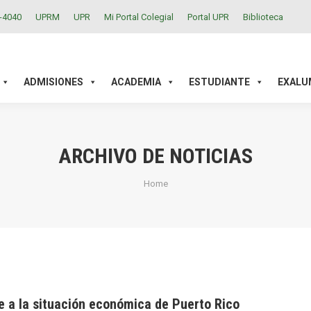
2-4040
UPRM
UPR
Mi Portal Colegial
Portal UPR
Biblioteca
ACADEMIA
ESTUDIANTE
EXALUMNOS
INVESTIGAC
ADMISIONES
ACADEMIA
ESTUDIANTE
EXALU
ARCHIVO DE NOTICIAS
You are here:
Home
te a la situación económica de Puerto Rico