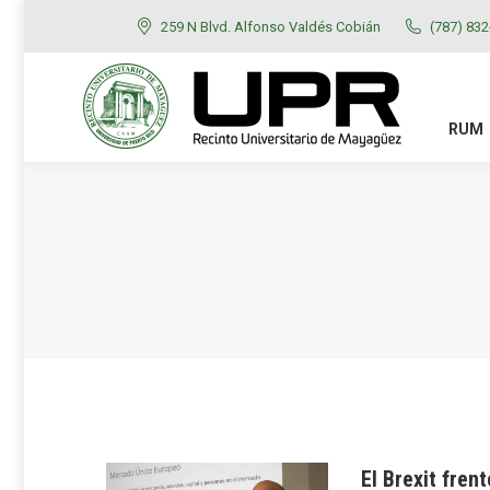
259 N Blvd. Alfonso Valdés Cobián
(787) 83
RUM
ADMISIONES
RUM
El Brexit fren