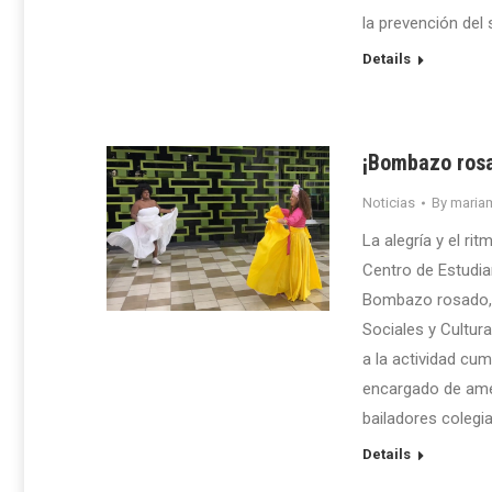
la prevención del s
Details
¡Bombazo rosa
Noticias
By
maria
La alegría y el ri
Centro de Estudia
Bombazo rosado, e
Sociales y Cultur
a la actividad cum
encargado de amen
bailadores colegia
Details