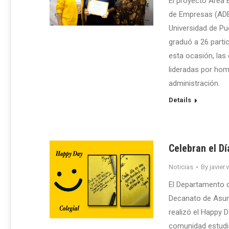
El proyecto Área 
de Empresas (ADEM
Universidad de P
graduó a 26 parti
esta ocasión, las
lideradas por hom
administración.
Details
Celebran el Dí
Noticias
By
javier.
El Departamento d
Decanato de Asunt
realizó el Happy D
comunidad estudian