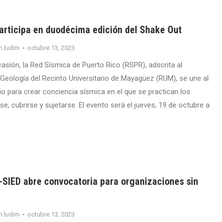
articipa en duodécima edición del Shake Out
m.ludim
octubre 13, 2023
sión, la Red Sísmica de Puerto Rico (RSPR), adscrita al
eología del Recinto Universitario de Mayagüez (RUM), se une al
io para crear conciencia sísmica en el que se practican los
, cubrirse y sujetarse. El evento será el jueves, 19 de octubre a
SIED abre convocatoria para organizaciones sin
m.ludim
octubre 13, 2023