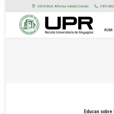
259 N Blvd. Alfonso Valdés Cobián
(787) 83
RUM
ADMISIONES
RUM
Educan sobre 