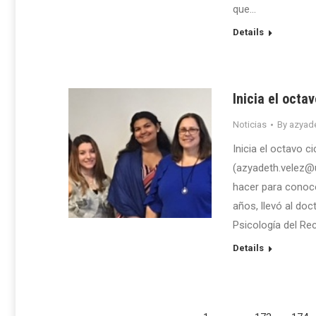
que…
Details
Inicia el octa
Noticias
By
azyade
Inicia el octavo 
(azyadeth.velez@
hacer para conoce
años, llevó al do
Psicología del Rec
Details