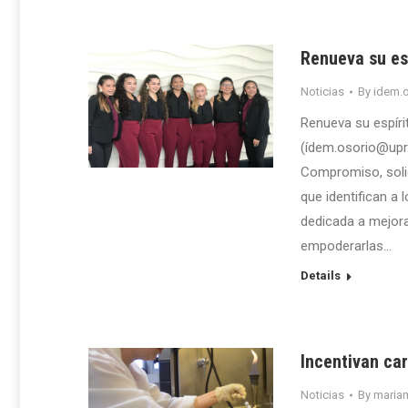
Renueva su es
Noticias
By
idem.o
Renueva su espír
(ídem.osorio@upr
Compromiso, solid
que identifican a
dedicada a mejorar
empoderarlas…
Details
Incentivan car
Noticias
By
maria