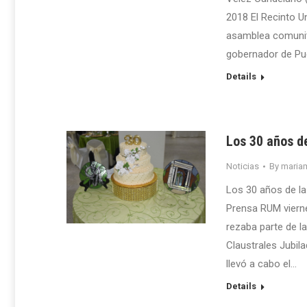
2018 El Recinto U
asamblea comunit
gobernador de Pu
Details
Los 30 años d
Noticias
By
maria
Los 30 años de l
Prensa RUM viern
rezaba parte de la
Claustrales Jubil
llevó a cabo el…
Details