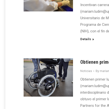
Incentivan carrer
(mariam.ludim@up
Universitario de 
Programa de Cienc
(NIH), con el fin 
Details
Obtienen prime
Noticias
By
maria
Obtienen primer l
(mariam.ludim@up
interdisciplinario
obtuvo el primer l
Partners for the 