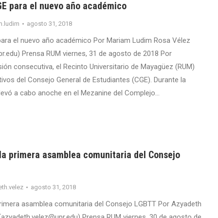
GE para el nuevo año académico
m.ludim
agosto 31, 2018
para el nuevo año académico Por Mariam Ludim Rosa Vélez
r.edu) Prensa RUM viernes, 31 de agosto de 2018 Por
ón consecutiva, el Recinto Universitario de Mayagüez (RUM)
ctivos del Consejo General de Estudiantes (CGE). Durante la
 llevó a cabo anoche en el Mezanine del Complejo…
la primera asamblea comunitaria del Consejo
th.velez
agosto 31, 2018
primera asamblea comunitaria del Consejo LGBTT Por Azyadeth
(azyadeth.velez@upr.edu) Prensa RUM viernes, 30 de agosto de