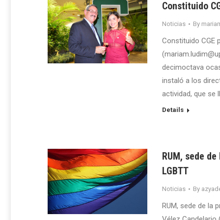
Constituido C
Noticias
By
maria
Constituido CGE 
(mariam.ludim@up
decimoctava ocasi
instaló a los dire
actividad, que se
Details
RUM, sede de 
LGBTT
Noticias
By
azyade
RUM, sede de la 
Vélez Candelario 