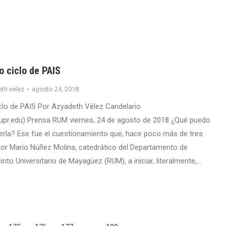
vo ciclo de PAIS
th.velez
agosto 24, 2018
ciclo de PAIS Por Azyadeth Vélez Candelario
upr.edu) Prensa RUM viernes, 24 de agosto de 2018 ¿Qué puedo
rla? Ese fue el cuestionamiento que, hace poco más de tres
ctor Mario Núñez Molina, catedrático del Departamento de
into Universitario de Mayagüez (RUM), a iniciar, literalmente,…