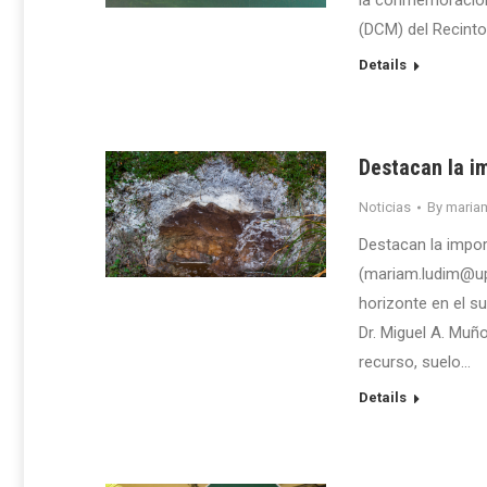
la conmemoración 
(DCM) del Recinto
Details
Destacan la im
Noticias
By
maria
Destacan la impo
(mariam.ludim@up
horizonte en el s
Dr. Miguel A. Muñ
recurso, suelo…
Details