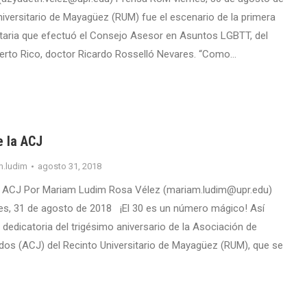
niversitario de Mayagüez (RUM) fue el escenario de la primera
aria que efectuó el Consejo Asesor en Asuntos LGBTT, del
erto Rico, doctor Ricardo Rosselló Nevares. “Como…
e la ACJ
m.ludim
agosto 31, 2018
a ACJ Por Mariam Ludim Rosa Vélez (mariam.ludim@upr.edu)
es, 31 de agosto de 2018 ¡El 30 es un número mágico! Así
 dedicatoria del trigésimo aniversario de la Asociación de
ados (ACJ) del Recinto Universitario de Mayagüez (RUM), que se