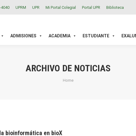
2-4040
UPRM
UPR
Mi Portal Colegial
Portal UPR
Biblioteca
ACADEMIA
ESTUDIANTE
EXALUMNOS
INVESTIGAC
ADMISIONES
ACADEMIA
ESTUDIANTE
EXALU
ARCHIVO DE NOTICIAS
You are here:
Home
la bioinformática en bioX