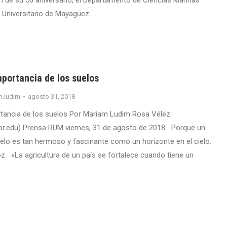
de su 50 aniversario, el Departamento de Ciencias Marinas
 Universitario de Mayagüez…
portancia de los suelos
m.ludim
agosto 31, 2018
rtancia de los suelos Por Mariam Ludim Rosa Vélez
r.edu) Prensa RUM viernes, 31 de agosto de 2018 Porque un
uelo es tan hermoso y fascinante como un horizonte en el cielo.
oz «La agricultura de un país se fortalece cuando tiene un