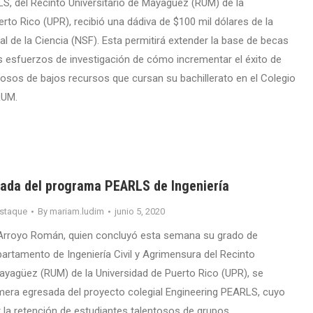
S, del Recinto Universitario de Mayagüez (RUM) de la
rto Rico (UPR), recibió una dádiva de $100 mil dólares de la
l de la Ciencia (NSF). Esta permitirá extender la base de becas
s esfuerzos de investigación de cómo incrementar el éxito de
tosos de bajos recursos que cursan su bachillerato en el Colegio
RUM.
ada del programa PEARLS de Ingeniería
staque
By
mariam.ludim
junio 5, 2020
 Arroyo Román, quien concluyó esta semana su grado de
partamento de Ingeniería Civil y Agrimensura del Recinto
Mayagüez (RUM) de la Universidad de Puerto Rico (UPR), se
rimera egresada del proyecto colegial Engineering PEARLS, cuyo
r la retención de estudiantes talentosos de grupos