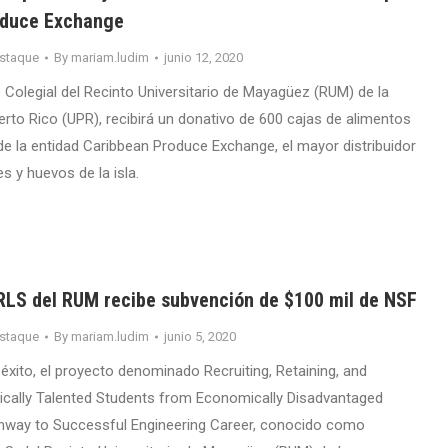
oduce Exchange
staque
By
mariam.ludim
junio 12, 2020
 Colegial del Recinto Universitario de Mayagüez (RUM) de la
erto Rico (UPR), recibirá un donativo de 600 cajas de alimentos
de la entidad Caribbean Produce Exchange, el mayor distribuidor
es y huevos de la isla.
LS del RUM recibe subvención de $100 mil de NSF
staque
By
mariam.ludim
junio 5, 2020
éxito, el proyecto denominado Recruiting, Retaining, and
cally Talented Students from Economically Disadvantaged
thway to Successful Engineering Career, conocido como