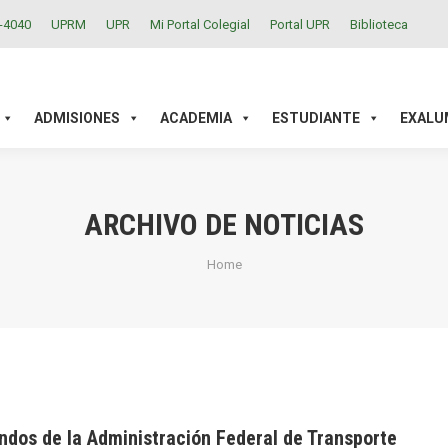
2-4040
UPRM
UPR
Mi Portal Colegial
Portal UPR
Biblioteca
ACADEMIA
ESTUDIANTE
EXALUMNOS
INVESTIGAC
ADMISIONES
ACADEMIA
ESTUDIANTE
EXALU
ARCHIVO DE NOTICIAS
You are here:
Home
ndos de la Administración Federal de Transporte