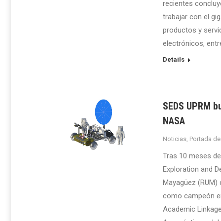
recientes concluy
trabajar con el g
productos y servi
electrónicos, ent
Details
SEDS UPRM bus
NASA
Noticias
,
Portada de
Tras 10 meses de a
Exploration and D
Mayagüez (RUM) de
como campeón en
Academic Linkage