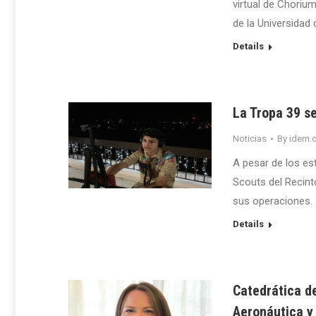
virtual de Choriu
de la Universidad 
Details
La Tropa 39 s
Noticias
By
idem.o
A pesar de los es
Scouts del Recint
sus operaciones.
Details
Catedrática de
Aeronáutica y