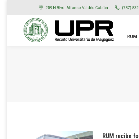
259 N Blvd. Alfonso Valdés Cobián
(787) 83
RUM
ADMISIONES
RUM
RUM recibe fo