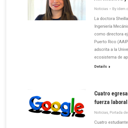
Noticias
By
idem.o
La doctora Sheill
Ingeniería Mecáni
como directora eje
Puerto Rico (AAIPR
adscrita a la Univ
ecosistema de apoy
Details
Cuatro egresa
fuerza labora
Noticias
,
Portada de
Cuatro estudiante