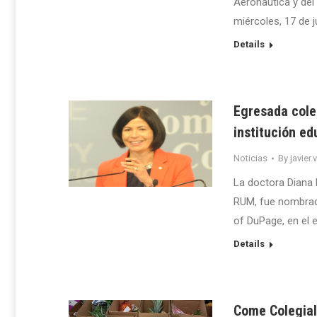
Aeronáutica y del
miércoles, 17 de j
Details
Egresada cole
institución ed
Noticias
By
javier.
La doctora Diana 
RUM, fue nombrad
of DuPage, en el e
Details
Come Colegial