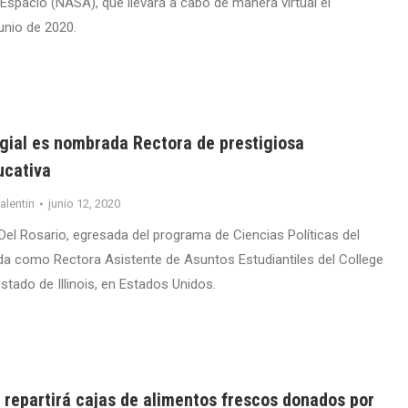
 Espacio (NASA), que llevará a cabo de manera virtual el
unio de 2020.
gial es nombrada Rectora de prestigiosa
ucativa
valentin
junio 12, 2020
Del Rosario, egresada del programa de Ciencias Políticas del
a como Rectora Asistente de Asuntos Estudiantiles del College
stado de Illinois, en Estados Unidos.
 repartirá cajas de alimentos frescos donados por