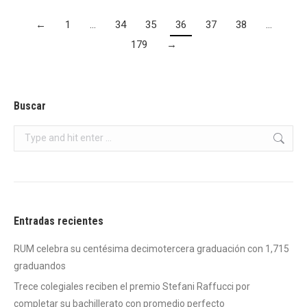
←
1
…
34
35
36
37
38
…
179
→
Buscar
Search:
Entradas recientes
RUM celebra su centésima decimotercera graduación con 1,715
graduandos
Trece colegiales reciben el premio Stefani Raffucci por
completar su bachillerato con promedio perfecto