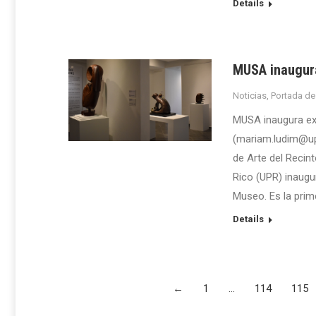
Details
MUSA inaugura
Noticias
,
Portada de
MUSA inaugura ex
(mariam.ludim@up
de Arte del Recin
Rico (UPR) inaugu
Museo. Es la prim
Details
←
1
…
114
115