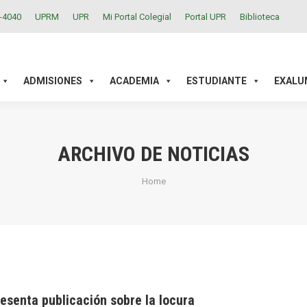
2-4040
UPRM
UPR
Mi Portal Colegial
Portal UPR
Biblioteca
ACADEMIA
ESTUDIANTE
EXALUMNOS
INVESTIGAC
ADMISIONES
ACADEMIA
ESTUDIANTE
EXALU
ARCHIVO DE NOTICIAS
You are here:
Home
esenta publicación sobre la locura