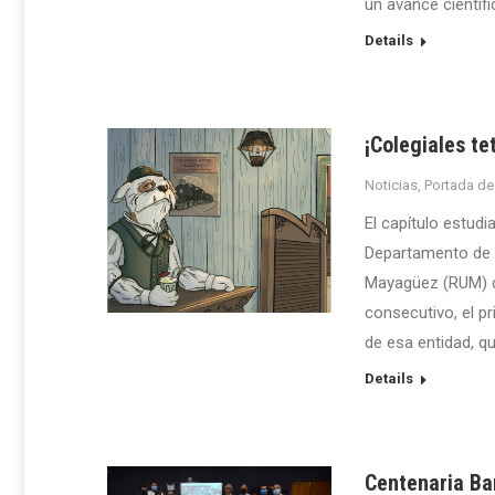
un avance científ
Details
¡Colegiales t
Noticias
,
Portada de
El capítulo estudi
Departamento de In
Mayagüez (RUM) de
consecutivo, el pr
de esa entidad, qu
Details
Centenaria Ba