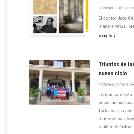
Noticias
By
javier.
El doctor Julio Cé
manera virtual, p
Details
Triunfos de l
nuevo ciclo
Noticias
,
Portada de
Lo que comenzó e
escuelas públicas
fortalecer su pen
matemáticas; hoy,
repleta de éxitos