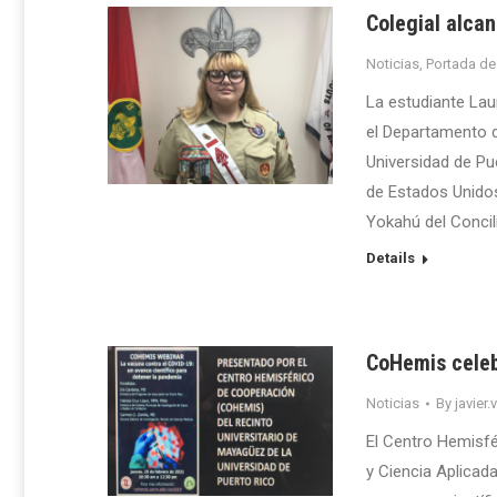
Colegial alcan
Noticias
,
Portada de
La estudiante Lau
el Departamento d
Universidad de Pue
de Estados Unidos
Yokahú del Concil
Details
CoHemis celeb
Noticias
By
javier.
El Centro Hemisfé
y Ciencia Aplicad