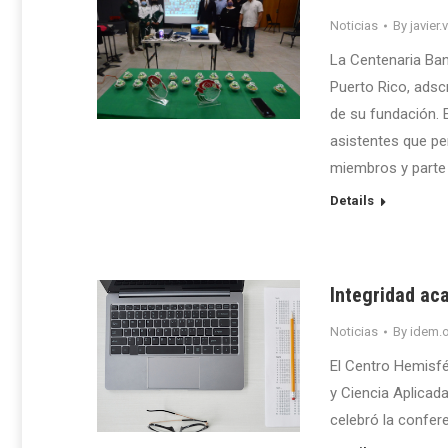
Noticias
By
javier.
La Centenaria Ban
Puerto Rico, adsc
de su fundación. E
asistentes que pe
miembros y parte
Details
Integridad ac
Noticias
By
idem.o
El Centro Hemisfé
y Ciencia Aplicad
celebró la confer