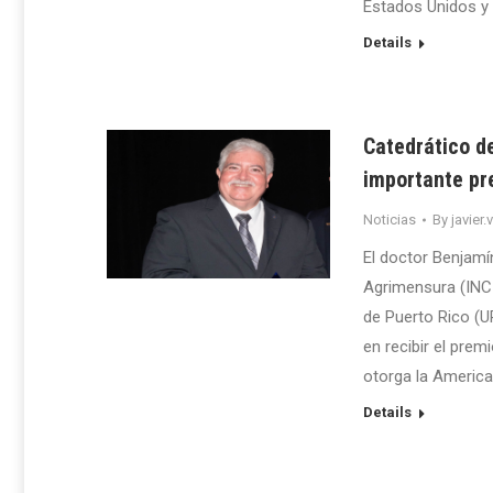
Estados Unidos y s
Details
Catedrático de
importante pr
Noticias
By
javier.
El doctor Benjamín
Agrimensura (INCI
de Puerto Rico (U
en recibir el prem
otorga la America
Details