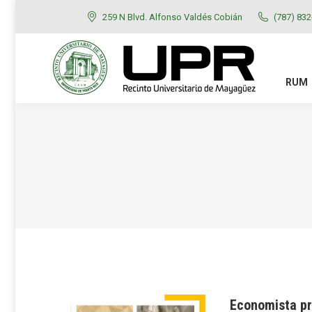
259 N Blvd. Alfonso Valdés Cobián
(787) 83
RUM
ADMISIONES
RUM
Economista pr