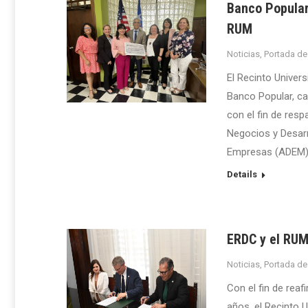
Banco Popular 
RUM
Noticias
,
Portada de
El Recinto Univer
Banco Popular, can
con el fin de res
Negocios y Desarr
Empresas (ADEM)
Details
ERDC y el RUM
Noticias
,
Portada de
Con el fin de rea
años, el Recinto 