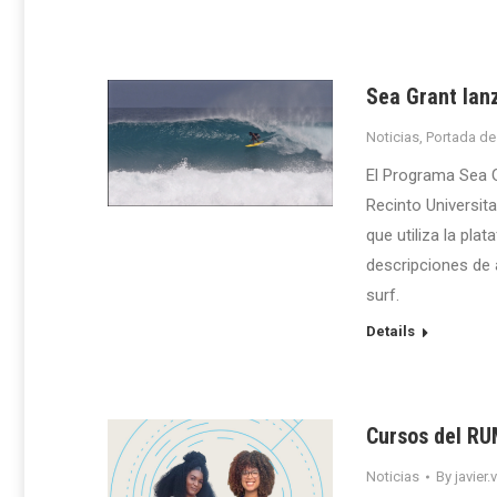
Sea Grant lan
Noticias
,
Portada de
El Programa Sea G
Recinto Universit
que utiliza la pla
descripciones de 
surf.
Details
Cursos del RU
Noticias
By
javier.