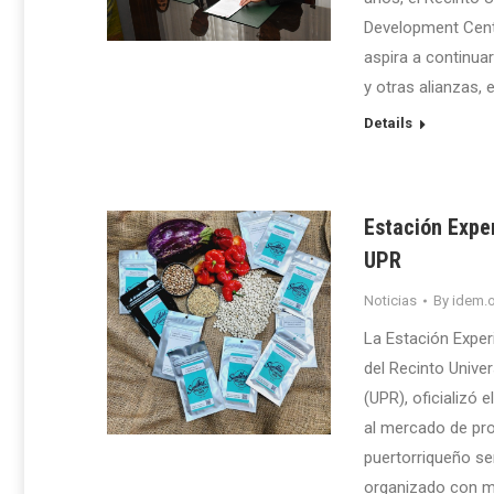
Development Cent
aspira a continua
y otras alianzas,
Details
Estación Expe
UPR
Noticias
By
idem.o
La Estación Experi
del Recinto Unive
(UPR), oficializó 
al mercado de pro
puertorriqueño sem
organizado con mo