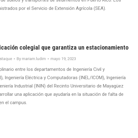
de suelos y transportes de sedimentos en Puerto Rico. Los
strados por el Servicio de Extensión Agrícola (SEA).
icación colegial que garantiza un estacionamiento
staque
By
mariam.ludim
mayo 19, 2023
iplinario entre los departamentos de Ingeniería Civil y
), Ingeniería Eléctrica y Computadoras (INEL/ICOM), Ingeniería
niería Industrial (ININ) del Recinto Universitario de Mayagüez
rollar una aplicación que ayudaría en la situación de falta de
en el campus.