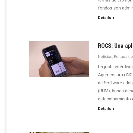
temas de erosión 
fondos son admini
Details
ROCS: Una apl
Noticias
,
Portada de
Un junte interdisc
Agrimensura (INCI
de Software e Inge
(RUM), busca desar
estacionamiento 
Details