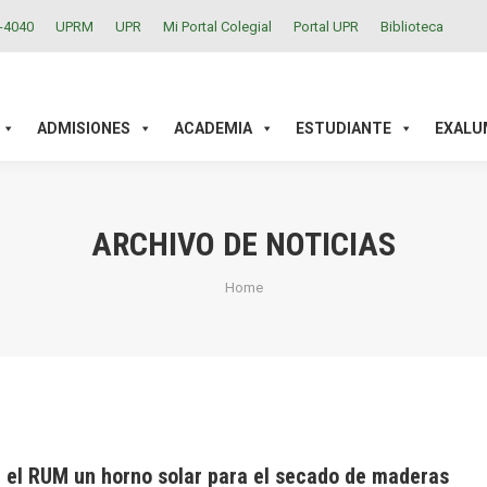
2-4040
UPRM
UPR
Mi Portal Colegial
Portal UPR
Biblioteca
ACADEMIA
ESTUDIANTE
EXALUMNOS
INVESTIGAC
ADMISIONES
ACADEMIA
ESTUDIANTE
EXALU
ARCHIVO DE NOTICIAS
You are here:
Home
n el RUM un horno solar para el secado de maderas