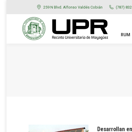
259 N Blvd. Alfonso Valdés Cobián
(787) 83
RUM
ADMISIONES
RUM
Desarrollan e