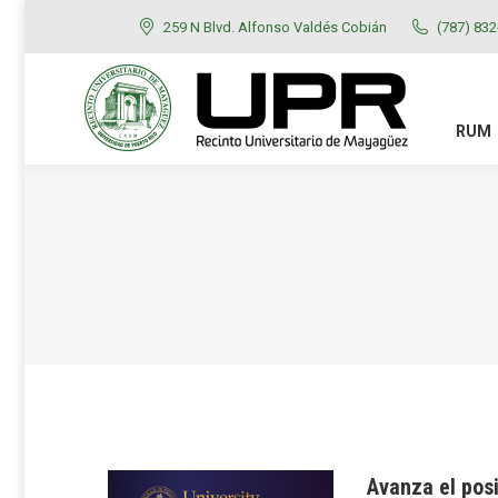
259 N Blvd. Alfonso Valdés Cobián
(787) 83
RUM
ADMISIONES
RUM
Avanza el pos