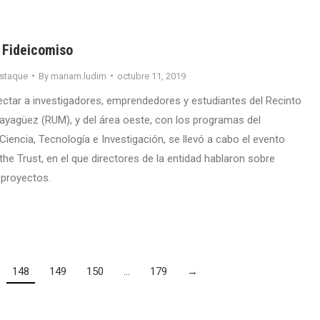
 Fideicomiso
staque
By
mariam.ludim
octubre 11, 2019
nectar a investigadores, emprendedores y estudiantes del Recinto
Mayagüez (RUM), y del área oeste, con los programas del
iencia, Tecnología e Investigación, se llevó a cabo el evento
he Trust, en el que directores de la entidad hablaron sobre
 proyectos.
148
149
150
…
179
→