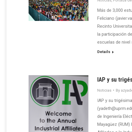
Noticias
,
Portada de
Más de 3,000 estud
Feliciano (javier
Recinto Universit
la participación 
escuelas de nivel 
Details
IAP y su trigé
Noticias
By
azyade
IAP y su trigésim
(yadeth@uprm.edu
de Ingeniería Elé
Mayagüez (RUM) ll