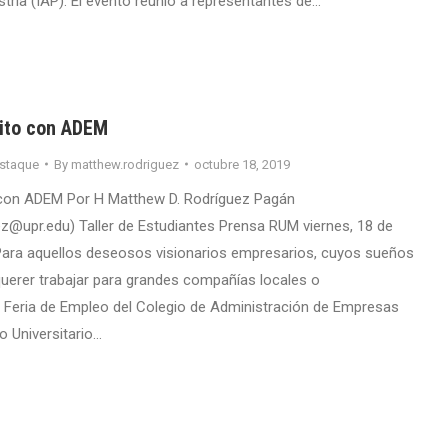
ustria (IAP). El evento reunió a representantes de…
xito con ADEM
staque
By
matthew.rodriguez
octubre 18, 2019
o con ADEM Por H Matthew D. Rodríguez Pagán
z@upr.edu) Taller de Estudiantes Prensa RUM viernes, 18 de
Para aquellos deseosos visionarios empresarios, cuyos sueños
uerer trabajar para grandes compañías locales o
la Feria de Empleo del Colegio de Administración de Empresas
o Universitario…