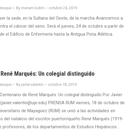
staque
By
mariam.ludim
octubre 24, 2019
ser la sede, en la Sultana del Oeste, de la marcha Avancemos a
ra el cáncer del seno. Será el jueves, 24 de octubre a partir de
de el Edificio de Enfermería hasta la Antigua Pista Atlética.
 René Marqués: Un colegial distinguido
staque
By
javier.valentin
octubre 18, 2019
Centenario de René Marqués: Un colegial distinguido Por Javier
o (javier.valentin@upr.edu) PRENSA RUM viernes, 18 de octubre de
niversitario de Mayagüez (RUM) se unió a las actividades en
io del natalicio del escritor puertorriqueño René Marqués (1919-
e profesores, de los departamentos de Estudios Hispánicos…