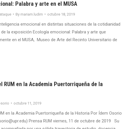
ional: Palabra y arte en el MUSA
staque
By
mariam.ludim
octubre 18, 2019
inteligencia emocional en distintas situaciones de la cotidianidad
al de la exposición Ecología emocional: Palabra y arte que
mente en el MUSA, Museo de Arte del Recinto Universitario de
el RUM en la Academia Puertorriqueña de la
sorio
octubre 11, 2019
UM en la Academia Puertorriqueña de la Historia Por Ídem Osorio
sorio@upr.edu) Prensa RUM viernes, 11 de octubre de 2019 Su
n, acompañada por una sólida trayectoria de estudio, docencia,