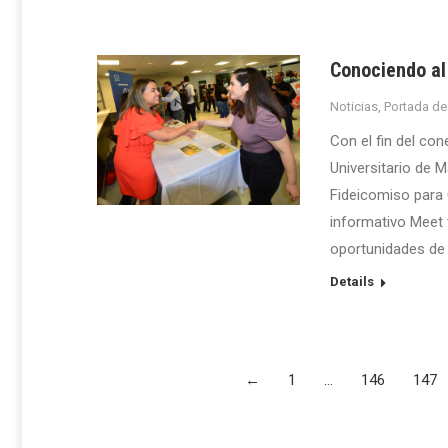
Conociendo al
Noticias
,
Portada de
Con el fin del co
Universitario de 
Fideicomiso para C
informativo Meet t
oportunidades de
Details
←
1
…
146
147