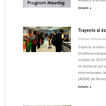
Afiliados a la Ind
Details
Trayecto al é
Noticias
,
Portada de
Trayecto al éxit
(matthew.rodrigue
octubre de 2019 
se destacan por q
internacionales, 
(ADEM) del Recint
Details