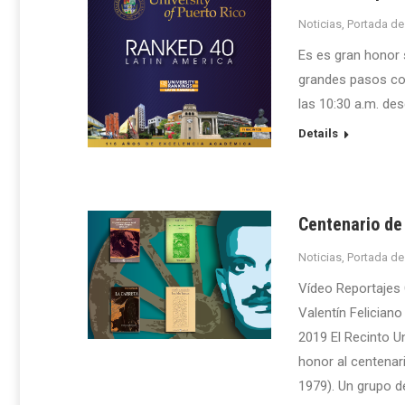
Noticias
,
Portada de
Es es gran honor 
grandes pasos cont
las 10:30 a.m. des
Details
Centenario de
Noticias
,
Portada de
Vídeo Reportajes 
Valentín Felician
2019 El Recinto U
honor al centenar
1979). Un grupo d