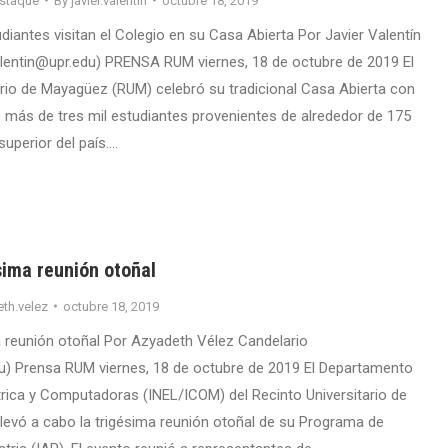
staque
By
javier.valentin
octubre 18, 2019
iantes visitan el Colegio en su Casa Abierta Por Javier Valentín
.valentin@upr.edu) PRENSA RUM viernes, 18 de octubre de 2019 El
ario de Mayagüez (RUM) celebró su tradicional Casa Abierta con
de más de tres mil estudiantes provenientes de alrededor de 175
superior del país.…
sima reunión otoñal
th.velez
octubre 18, 2019
a reunión otoñal Por Azyadeth Vélez Candelario
) Prensa RUM viernes, 18 de octubre de 2019 El Departamento
ctrica y Computadoras (INEL/ICOM) del Recinto Universitario de
evó a cabo la trigésima reunión otoñal de su Programa de