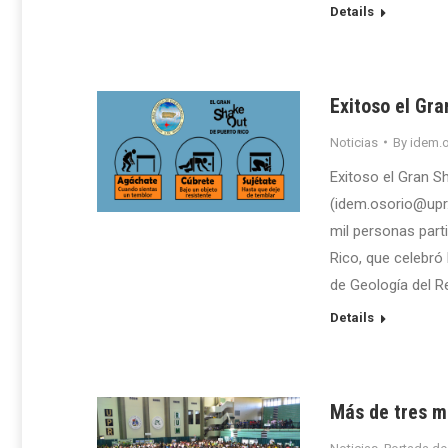
Details
Exitoso el Gr
Noticias
By
idem.o
Exitoso el Gran S
(idem.osorio@upr
mil personas part
Rico, que celebró
de Geología del R
Details
Más de tres mi