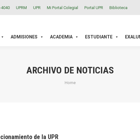
2-4040
UPRM
UPR
Mi Portal Colegial
Portal UPR
Biblioteca
ACADEMIA
ESTUDIANTE
EXALUMNOS
INVESTIGAC
ADMISIONES
ACADEMIA
ESTUDIANTE
EXALU
ARCHIVO DE NOTICIAS
You are here:
Home
icionamiento de la UPR