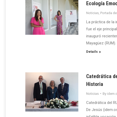
Ecología Emoc
Noticias
,
Portada de
La práctica de la 
fue el eje princip
inauguró reciente
Mayagüez (RUM).
Details
Catedrática d
Historia
Noticias
By
idem.o
Catedrática del R
De Jesús (idem.o
infalible vocació