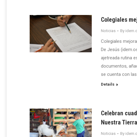
Colegiales mej
Noticias
By
idem.o
Colegiales mejora
De Jesús (idem.os
ajetreada rutina e
documentos, añade
se cuenta con la
Details
Celebran cuad
Nuestra Tierr
Noticias
By
idem.o