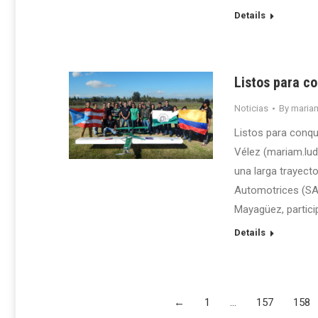
Details
Listos para c
Noticias
By
maria
Listos para conq
Vélez (mariam.lu
una larga trayect
Automotrices (SAE
Mayagüez, partici
Details
←
1
…
157
158