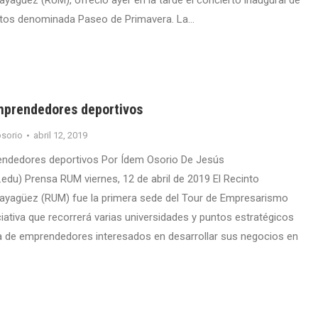
ayagüez (RUM), ofreció ayer en la tarde el concierto inaugural de
ertos denominada Paseo de Primavera. La…
mprendedores deportivos
sorio
abril 12, 2019
endedores deportivos Por Ídem Osorio De Jesús
edu) Prensa RUM viernes, 12 de abril de 2019 El Recinto
Mayagüez (RUM) fue la primera sede del Tour de Empresarismo
ciativa que recorrerá varias universidades y puntos estratégicos
ca de emprendedores interesados en desarrollar sus negocios en