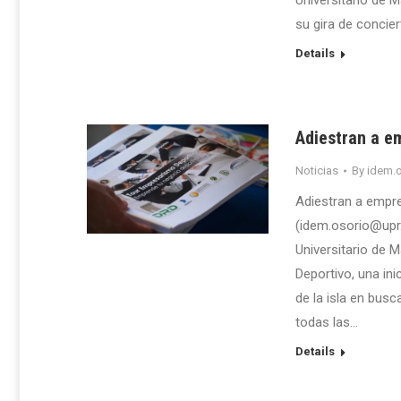
Universitario de M
su gira de conci
Details
Adiestran a e
Noticias
By
idem.o
Adiestran a empr
(idem.osorio@upr.
Universitario de 
Deportivo, una ini
de la isla en bus
todas las…
Details