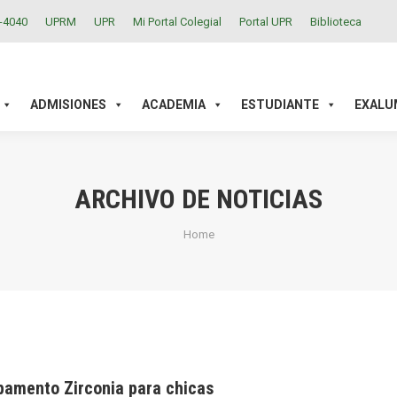
2-4040
UPRM
UPR
Mi Portal Colegial
Portal UPR
Biblioteca
ACADEMIA
ESTUDIANTE
EXALUMNOS
INVESTIGAC
ADMISIONES
ACADEMIA
ESTUDIANTE
EXALU
ARCHIVO DE NOTICIAS
You are here:
Home
amento Zirconia para chicas