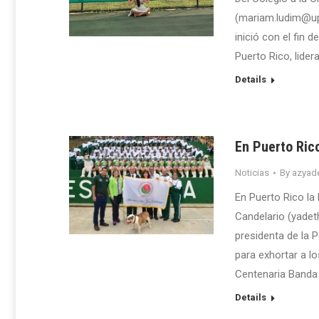
(mariam.ludim@upr
inició con el fin 
Puerto Rico, lider
Details
En Puerto Rico
Noticias
By
azyade
En Puerto Rico la
Candelario (yadet
presidenta de la P
para exhortar a l
Centenaria Banda 
Details