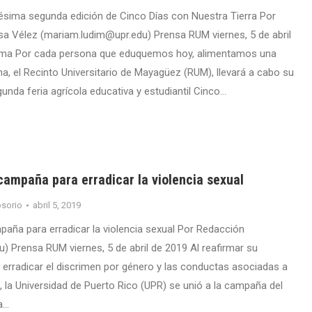
sima segunda edición de Cinco Días con Nuestra Tierra Por
 Vélez (mariam.ludim@upr.edu) Prensa RUM viernes, 5 de abril
lema Por cada persona que eduquemos hoy, alimentamos una
, el Recinto Universitario de Mayagüez (RUM), llevará a cabo su
nda feria agrícola educativa y estudiantil Cinco…
campaña para erradicar la violencia sexual
sorio
abril 5, 2019
aña para erradicar la violencia sexual Por Redacción
 Prensa RUM viernes, 5 de abril de 2019 Al reafirmar su
rradicar el discrimen por género y las conductas asociadas a
l, la Universidad de Puerto Rico (UPR) se unió a la campaña del
a…