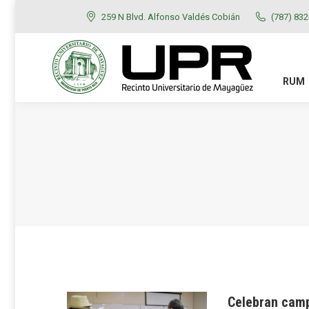
259 N Blvd. Alfonso Valdés Cobián
(787) 83
RUM
ADMISIONES
RUM
Celebran camp