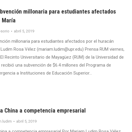
bvención millonaria para estudiantes afectados
n María
sorio
abril 5, 2019
ción millonaria para estudiantes afectados por el huracán
 Ludim Rosa Vélez (mariam.ludim@upr.edu) Prensa RUM viernes,
 El Recinto Universitario de Mayagüez (RUM) de la Universidad de
 recibió una subvención de $6.4 millones del Programa de
rgencia a Instituciones de Educación Superior…
 la China a competencia empresarial
m.ludim
abril 5, 2019
China a competencia empresarial Por Mariam Ludim Rosa Vélez