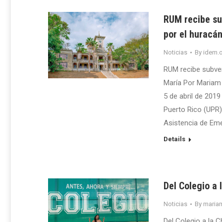
RUM recibe su
por el huracá
Noticias
By
idem.o
RUM recibe subven
María Por Mariam
5 de abril de 2019
Puerto Rico (UPR)
Asistencia de Eme
Details
Del Colegio a
Noticias
By
maria
Del Colegio a la 