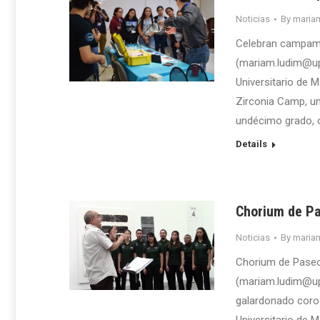
Noticias
By
maria
Celebran campame
(mariam.ludim@upr
Universitario de 
Zirconia Camp, un
undécimo grado, 
Details
Chorium de Pa
Noticias
By
maria
Chorium de Paseo
(mariam.ludim@upr
galardonado coro