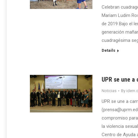
Celebran cuadragé
Mariam Ludim Rosa
de 2019 Bajo el 
generación mañana
cuadragésima segu
Details
UPR se une a 
Noticias
By
idem.o
UPR se une a camp
(prensa@uprm.edu)
compromiso para e
la violencia sexua
Centro de Ayuda 