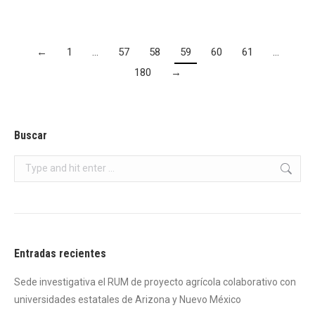
←
1
…
57
58
59
60
61
…
180
→
Buscar
Search:
Entradas recientes
Sede investigativa el RUM de proyecto agrícola colaborativo con
universidades estatales de Arizona y Nuevo México