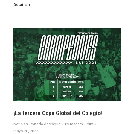
Details
¡La tercera Copa Global del Colegio!
Noticias
,
Portada destaque
By
mariam.ludim
mayo 20, 2022