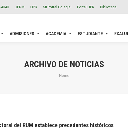
2-4040
UPRM
UPR
Mi Portal Colegial
Portal UPR
Biblioteca
ACADEMIA
ESTUDIANTE
EXALUMNOS
INVESTIGAC
ADMISIONES
ACADEMIA
ESTUDIANTE
EXALU
ARCHIVO DE NOTICIAS
You are here:
Home
ctoral del RUM establece precedentes históricos