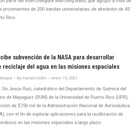
on parte del Intercollegiate Marching Band, que agrupó a más de
s provenientes de 200 bandas universitarias, de alrededor de 45
to Rico.
ecibe subvención de la NASA para desarrollar
 reciclaje del agua en las misiones espaciales
staque
By
mariam.ludim
enero 15, 2021
. De Jesús Ruiz, catedrático del Departamento de Química del
ario de Mayagüez (RUM) de la Universidad de Puerto Rico (UPR),
nción de $750 mil de la Administración Nacional de Aeronáutica
), con el fin de explorar aplicaciones para la reutilización de
erdicios en las misiones especiales a largo plazo.