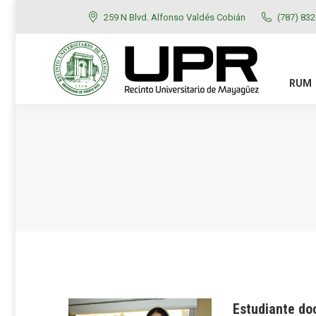
259 N Blvd. Alfonso Valdés Cobián
(787) 83
RUM
ADMISIONES
RUM
Estudiante do