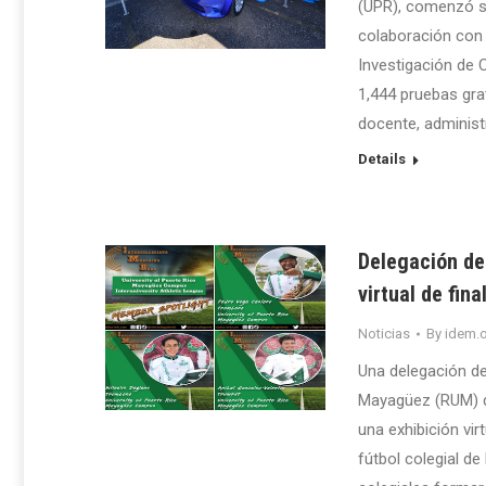
(UPR), comenzó s
colaboración con 
Investigación de 
1,444 pruebas gra
docente, administr
Details
Delegación de
virtual de fin
Noticias
By
idem.o
Una delegación de 
Mayagüez (RUM) de
una exhibición vi
fútbol colegial d