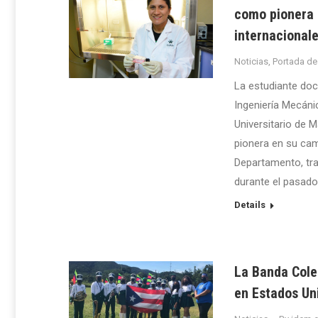
como pionera 
internacional
Noticias
,
Portada de
La estudiante doc
Ingeniería Mecánic
Universitario de 
pionera en su cam
Departamento, tra
durante el pasado
Details
La Banda Coleg
en Estados Un