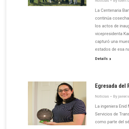
Noticias
By
idem.o
La Centenaria Ban
continúa cosechan
los actos de inau
vicepresidenta Ka
capturó una muest
estados de esa nac
Details
Egresada del 
Noticias
By
javier.
La ingeniera Enid 
Servicios de Trans
como parte del sé