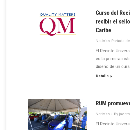
Curso del Rec
recibir el sel
Caribe
Noticias
,
Portada de
El Recinto Univer
es la primera insti
diseño de un curs
Details
RUM promueve 
Noticias
By
javier.
El Recinto Univer