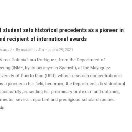
student sets historical precedents as a pioneer in
d recipient of international awards
staque
By
mariam.ludim
enero 29, 2021
Yareni Patricia Lara Rodríguez, from the Department of
ering (INME, by its acronym in Spanish), at the Mayagüez
versity of Puerto Rico (UPR), whose research concentration is
 is a pioneer in her field, becoming the Department’s first doctoral
uccessfully presenting her preliminary oral exam and obtaining,
emester, several important and prestigious scholarships and
ds.