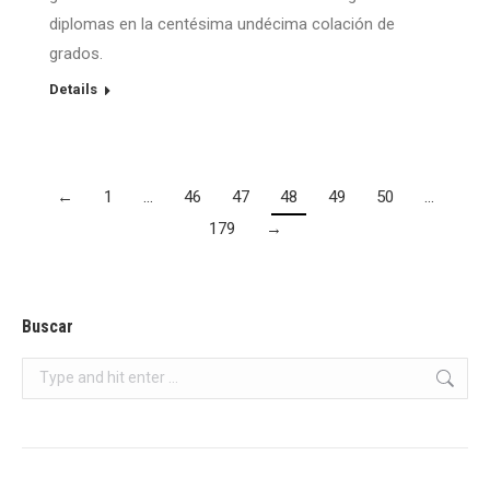
diplomas en la centésima undécima colación de
grados.
Details
←
1
…
46
47
48
49
50
…
179
→
Buscar
Search: