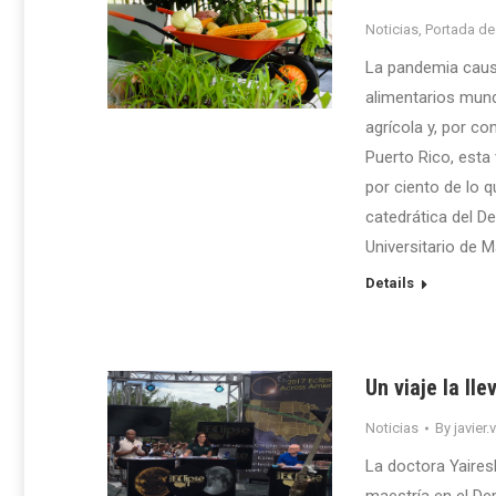
Noticias
,
Portada de
La pandemia causa
alimentarios mund
agrícola y, por co
Puerto Rico, esta
por ciento de lo 
catedrática del D
Universitario de 
Details
Un viaje la ll
Noticias
By
javier.
La doctora Yaires