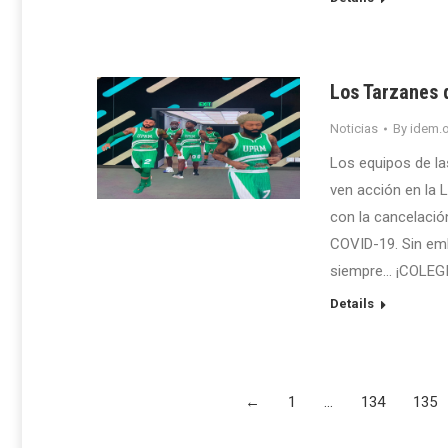
Los Tarzanes 
Noticias
By
idem.o
Los equipos de la
ven acción en la L
con la cancelaci
COVID-19. Sin emba
siempre… ¡COLEGIO
Details
←
1
…
134
135