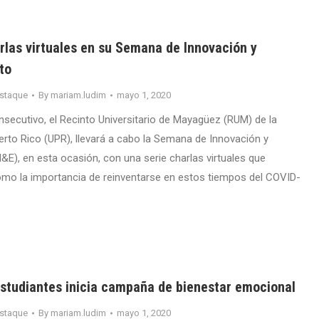
rlas virtuales en su Semana de Innovación y
to
staque
By
mariam.ludim
mayo 1, 2020
nsecutivo, el Recinto Universitario de Mayagüez (RUM) de la
erto Rico (UPR), llevará a cabo la Semana de Innovación y
&E), en esta ocasión, con una serie charlas virtuales que
mo la importancia de reinventarse en estos tiempos del COVID-
studiantes inicia campaña de bienestar emocional
staque
By
mariam.ludim
mayo 1, 2020