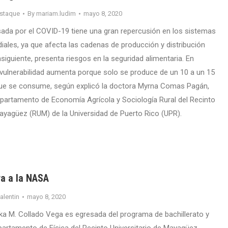
staque
By
mariam.ludim
mayo 8, 2020
da por el COVID-19 tiene una gran repercusión en los sistemas
iales, ya que afecta las cadenas de producción y distribución
nsiguiente, presenta riesgos en la seguridad alimentaria. En
 vulnerabilidad aumenta porque solo se produce de un 10 a un 15
que se consume, según explicó la doctora Myrna Comas Pagán,
epartamento de Economía Agrícola y Sociología Rural del Recinto
Mayagüez (RUM) de la Universidad de Puerto Rico (UPR).
eva a la NASA
valentin
mayo 8, 2020
ka M. Collado Vega es egresada del programa de bachillerato y