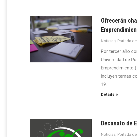
Ofrecerán cha
Emprendimien
Noticias
,
Portada de
Por tercer año co
Universidad de Pu
Emprendimiento (I
incluyen temas co
19.
Details
Decanato de E
Noticias
,
Portada de