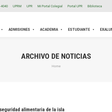
2-4040
UPRM
UPR
Mi Portal Colegial
Portal UPR
Biblioteca
ACADEMIA
ESTUDIANTE
EXALUMNOS
INVESTIGAC
ADMISIONES
ACADEMIA
ESTUDIANTE
EXALU
ARCHIVO DE NOTICIAS
You are here:
Home
seguridad alimentaria de la isla