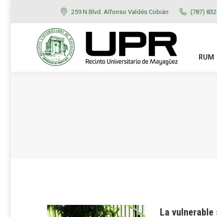
259 N Blvd. Alfonso Valdés Cobián
(787) 83
RUM
ADMISIONES
RUM
La vulnerable 