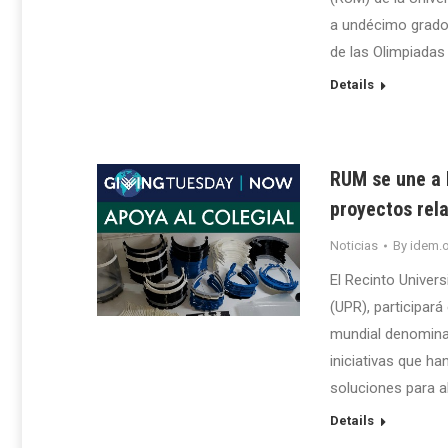
a undécimo grado d
de las Olimpiada
Details
RUM se une a 
proyectos rel
Noticias
By
idem.o
El Recinto Univer
(UPR), participará
mundial denominad
iniciativas que ha
soluciones para al
Details