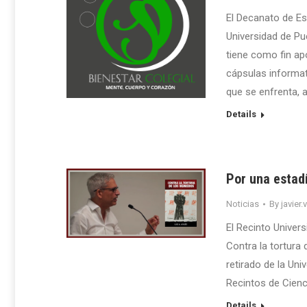
El Decanato de Es
Universidad de P
tiene como fin ap
cápsulas informat
que se enfrenta, a
Details
Por una estad
Noticias
By
javier.
El Recinto Univer
Contra la tortura 
retirado de la Uni
Recintos de Cien
Details