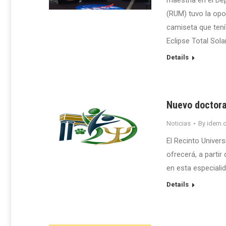
maestría en el De
(RUM) tuvo la opo
camiseta que tení
Eclipse Total Solar
Details
Nuevo doctora
Noticias
By
idem.o
El Recinto Univer
ofrecerá, a partir
en esta especialid
Details