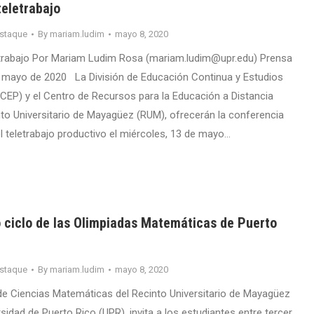
teletrabajo
staque
By
mariam.ludim
mayo 8, 2020
etrabajo Por Mariam Ludim Rosa (mariam.ludim@upr.edu) Prensa
 mayo de 2020 La División de Educación Continua y Estudios
CEP) y el Centro de Recursos para la Educación a Distancia
to Universitario de Mayagüez (RUM), ofrecerán la conferencia
l teletrabajo productivo el miércoles, 13 de mayo…
 ciclo de las Olimpiadas Matemáticas de Puerto
staque
By
mariam.ludim
mayo 8, 2020
e Ciencias Matemáticas del Recinto Universitario de Mayagüez
sidad de Puerto Rico (UPR), invita a los estudiantes entre tercer