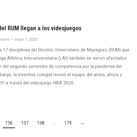
del RUM llegan a los videojuegos
sorio
mayo 1, 2020
s 17 disciplinas del Recinto Universitario de Mayagüez (RUM) que
iga Atlética Interuniversitaria (LAI) también se vieron afectados
ón del segundo semestre de competencia por la pandemia del
rgo, la inventiva colegial revivió el equipo del antes, ahora y
! a través del videojuego NBA 2K20.
136
137
138
…
179
→