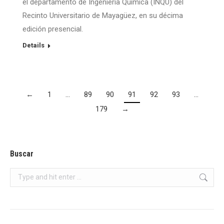
el departamento de Ingeniería Química (INQU) del
Recinto Universitario de Mayagüez, en su décima
edición presencial.
Details
←
1
…
89
90
91
92
93
…
179
→
Buscar
Search: