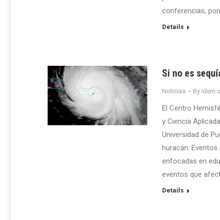
conferencias, pon
Details
Si no es sequí
Noticias
By
idem.o
El Centro Hemisfé
y Ciencia Aplicad
Universidad de Pu
huracán: Eventos 
enfocadas en educ
eventos que afect
Details