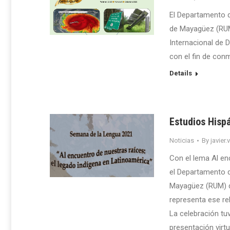
El Departamento de
de Mayagüez (RUM)
Internacional de D
con el fin de conm
Details
Estudios Hispá
Noticias
By
javier.
Con el lema Al en
el Departamento d
Mayagüez (RUM) de 
representa ese re
La celebración tu
presentación virtu