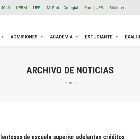
2-4040
UPRM
UPR
Mi Portal Colegial
Portal UPR
Biblioteca
ACADEMIA
ESTUDIANTE
EXALUMNOS
INVESTIGAC
ADMISIONES
ACADEMIA
ESTUDIANTE
EXALU
ARCHIVO DE NOTICIAS
You are here:
Home
lentosos de escuela superior adelantan créditos