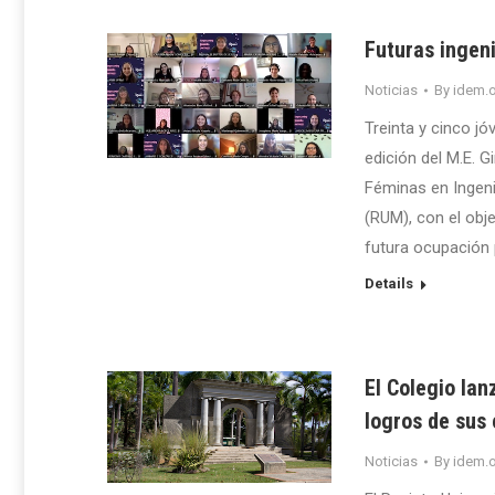
Futuras ingeni
Noticias
By
idem.o
Treinta y cinco jó
edición del M.E. G
Féminas en Ingeni
(RUM), con el obje
futura ocupación 
Details
El Colegio la
logros de sus
Noticias
By
idem.o