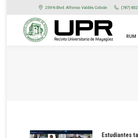
259 N Blvd. Alfonso Valdés Cobián
(787) 83
RUM
ADMISIONES
RUM
Estudiantes ta