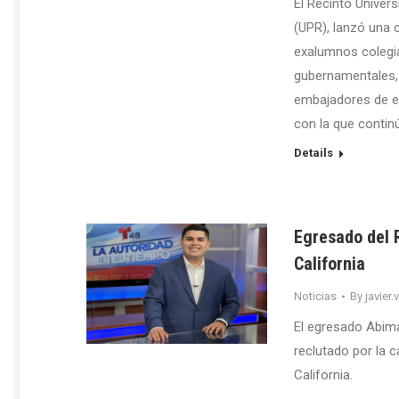
El Recinto Univer
(UPR), lanzó una 
exalumnos colegia
gubernamentales,
embajadores de ex
con la que conti
Details
Egresado del 
California
Noticias
By
javier.
El egresado Abima
reclutado por la 
California.