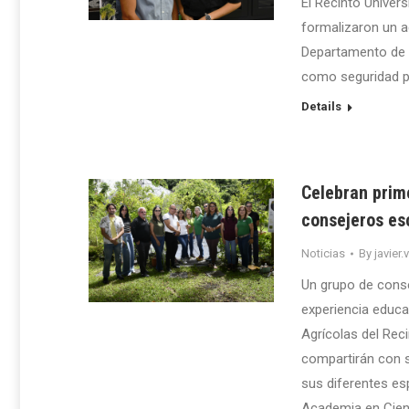
El Recinto Univer
formalizaron un a
Departamento de C
como seguridad pú
Details
Celebran prim
consejeros es
Noticias
By
javier.
Un grupo de conse
experiencia educa
Agrícolas del Rec
compartirán con s
sus diferentes esp
Academia en Cienc