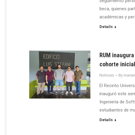
seguimiento perso
beca, quienes par
académicas y per
Details
RUM inaugura 
cohorte inicia
Noticias
By
maria
El Recinto Univer
inauguró este se
Ingeniería de Sof
estudiantes de ma
Details