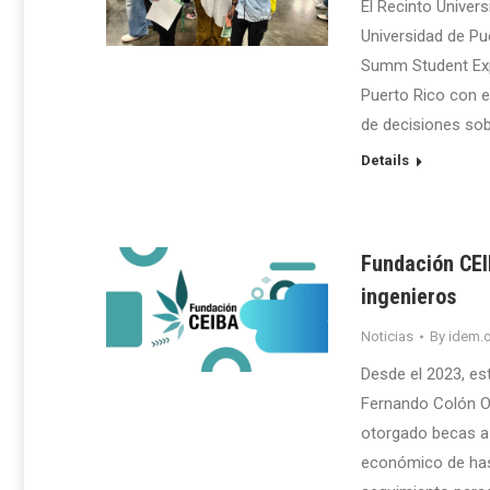
El Recinto Univer
Universidad de Pue
Summ Student Exp
Puerto Rico con el
de decisiones sob
Details
Fundación CEIB
ingenieros
Noticias
By
idem.o
Desde el 2023, est
Fernando Colón Os
otorgado becas a 
económico de hast