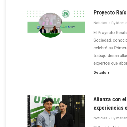
Proyecto Raíc
Noticias
By
idem.o
El Proyecto Resili
Sociedad, conoci
celebró su Primer
trabajo desarroll
expertos que abor
Details
Alianza con e
experiencias 
Noticias
By
maria