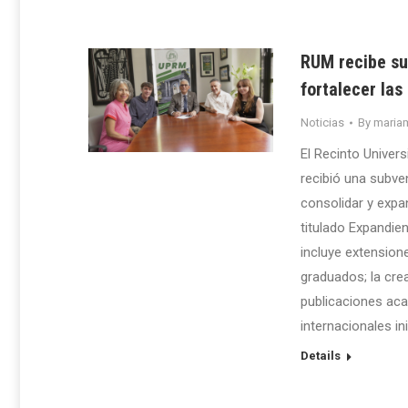
RUM recibe su
fortalecer la
Noticias
By
maria
El Recinto Univer
recibió una subve
consolidar y expan
titulado Expandie
incluye extension
graduados; la cre
publicaciones aca
internacionales i
Details