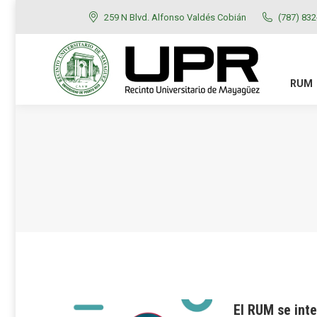
259 N Blvd. Alfonso Valdés Cobián
(787) 83
RUM
ADMISIONES
RUM
El RUM se inte