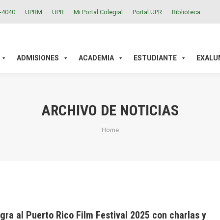
2-4040
UPRM
UPR
Mi Portal Colegial
Portal UPR
Biblioteca
ACADEMIA
ESTUDIANTE
EXALUMNOS
INVESTIGAC
ADMISIONES
ACADEMIA
ESTUDIANTE
EXALU
ARCHIVO DE NOTICIAS
You are here:
Home
gra al Puerto Rico Film Festival 2025 con charlas y