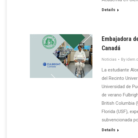
Details
Embajadora de
Canadá
Noticias
By
idem.o
La estudiante Alon
del Recinto Univer
Universidad de Pue
de verano Fulbrig
British Columbia 
Florida (USF), ex
subvencionada por
Details