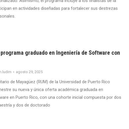
nalizado. Asimismo, el programa incluye a los finalistas de la
ticipan en actividades diseñadas para fortalecer sus destrezas
sonales.
programa graduado en Ingeniería de Software con
l
m.ludim
agosto 29, 2025
sitario de Mayagüez (RUM) de la Universidad de Puerto Rico
mestre su nueva y única oferta académica graduada en
tware en Puerto Rico, con una cohorte inicial compuesta por dos
estría y dos de doctorado