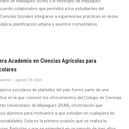
sitario de Mayagüez (RUM) y el Municipio de Mayagüez
cuerdo colaborativo que permitirá a los estudiantes del
iencias Sociales integrarse a experiencias prácticas en áreas
blica, planificación urbana y asuntos comunitarios.
era Academia en Ciencias Agrícolas para
colares
valentin
agosto 29, 2025
jeros escolares de planteles del país formó parte de una
tiva en la que conoció los ofrecimientos del Colegio de Ciencias
into Universitario de Mayagüez (RUM), información que
us alumnos para motivarlos a que estudien en cualquiera de
ecialidades. Esta es la primera ocasión que se realiza la
ias Agrícolas y que se extenderá en un periodo de tres años.